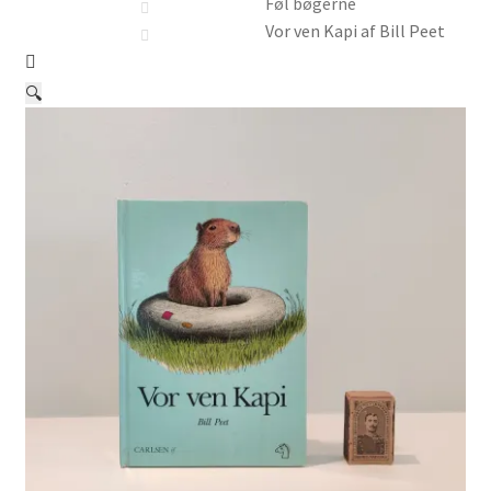
Børnebøger
Føl bøgerne
Vor ven Kapi af Bill Peet
Ting
🔍
Jul og temaer
Om os