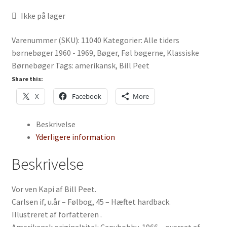
Ikke på lager
Varenummer (SKU):
11040
Kategorier:
Alle tiders
børnebøger 1960 - 1969
,
Bøger
,
Føl bøgerne
,
Klassiske
Børnebøger
Tags:
amerikansk
,
Bill Peet
Share this:
X
Facebook
More
Beskrivelse
Yderligere information
Beskrivelse
Vor ven Kapi af Bill Peet.
Carlsen if, u.år – Følbog, 45 – Hæftet hardback.
Illustreret af forfatteren .
Amerikansk originaltitel: Capybobby, 1966 – oversat af