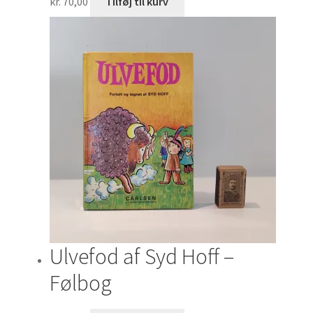
kr.
70,00
Tilføj til kurv
Ulvefod af Syd Hoff –
Følbog