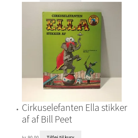
Cirkuselefanten Ella stikker
af af Bill Peet
kr.
90,00
Tilføj til kurv