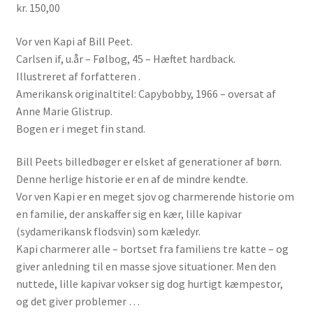
kr.
150,00
Vor ven Kapi af Bill Peet.
Carlsen if, u.år – Følbog, 45 – Hæftet hardback.
Illustreret af forfatteren .
Amerikansk originaltitel: Capybobby, 1966 – oversat af
Anne Marie Glistrup.
Bogen er i meget fin stand.
Bill Peets billedbøger er elsket af generationer af børn.
Denne herlige historie er en af de mindre kendte.
Vor ven Kapi er en meget sjov og charmerende historie om
en familie, der anskaffer sig en kær, lille kapivar
(sydamerikansk flodsvin) som kæledyr.
Kapi charmerer alle – bortset fra familiens tre katte – og
giver anledning til en masse sjove situationer. Men den
nuttede, lille kapivar vokser sig dog hurtigt kæmpestor,
og det giver problemer …