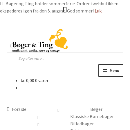
Bøger og Ting holder sommerferie. Ordrer i webbutikken
ekspederes igen fra den 5. august. God sommer!
Luk
Spring
Spring
til
til
navigation
indhold
Products
search
Menu
kr.
0,00
0 varer
Hjem
Webbutik
Forside
Bøger
Bøger og blade
Klassiske Børnebøger
Billedbøger