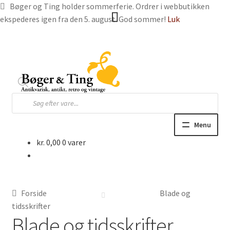
Bøger og Ting holder sommerferie. Ordrer i webbutikken
ekspederes igen fra den 5. august. God sommer!
Luk
Spring
Spring
til
til
navigation
indhold
Products
search
Menu
kr.
0,00
0 varer
Hjem
Webbutik
Forside
Blade og
Bøger og blade
tidsskrifter
Blade og tidsskrifter