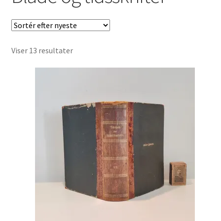
Børnebøger
Ting
Sorteret
Viser 13 resultater
Jul og temaer
efter
seneste
Om os