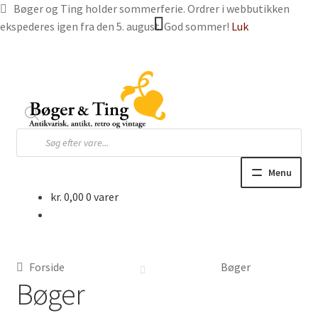
Bøger og Ting holder sommerferie. Ordrer i webbutikken
ekspederes igen fra den 5. august. God sommer!
Luk
Spring
Spring
til
til
navigation
indhold
Products
search
Menu
kr.
0,00
0 varer
Hjem
Webbutik
Forside
Bøger
Bøger og blade
Bøger