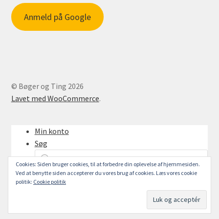
Anmeld på Google
© Bøger og Ting 2026
Lavet med WooCommerce
.
Min konto
Søg
Products
search
Cookies: Siden bruger cookies, til at forbedre din oplevelse af hjemmesiden.
Ved at benytte siden accepterer du vores brug af cookies. Læs vores cookie
Indkøbskurv
0
politik:
Cookie politik