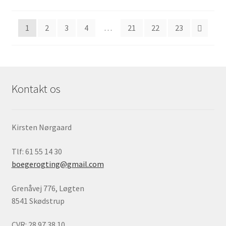
efter
seneste
1
2
3
4
…
21
22
23
Kontakt os
Kirsten Nørgaard
Tlf: 61 55 14 30
boegerogting@gmail.com
Grenåvej 776, Løgten
8541 Skødstrup
CVR: 28 97 38 10