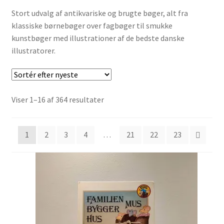
Børnebøger
Stort udvalg af antikvariske og brugte bøger, alt fra
klassiske børnebøger over fagbøger til smukke
Ting
kunstbøger med illustrationer af de bedste danske
illustratorer.
Jul og temaer
Om os
Sorteret
Viser 1–16 af 364 resultater
efter
seneste
1
2
3
4
…
21
22
23