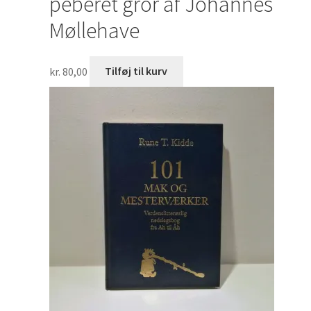
peberet gror af Johannes
Møllehave
kr.
80,00
Tilføj til kurv