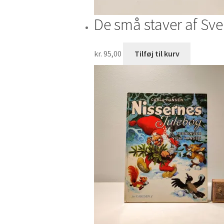
De små staver af Sv
kr.
95,00
Tilføj til kurv