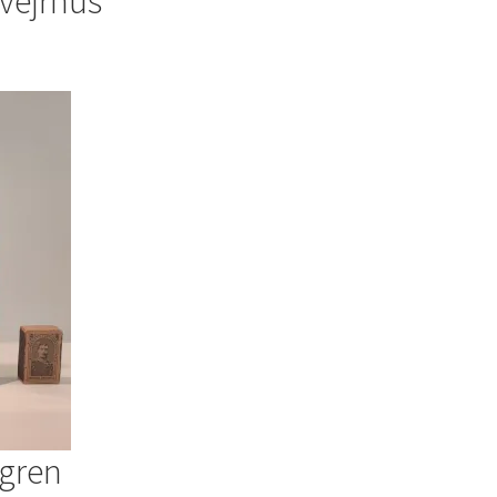
 vejrhus
dgren