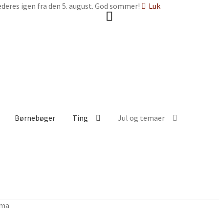
deres igen fra den 5. august. God sommer!
Luk
Børnebøger
Ting
Jul og temaer
ma