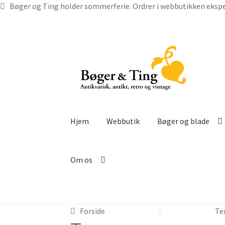
Bøger og Ting holder sommerferie. Ordrer i webbutikken ekspe
Spring
Spring
til
til
navigation
indhold
Hjem
Webbutik
Bøger og blade
Om os
Forside
Te