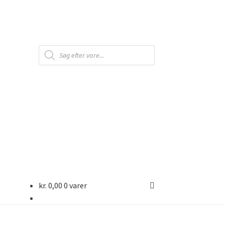
Products
search
kr.
0,00
0 varer