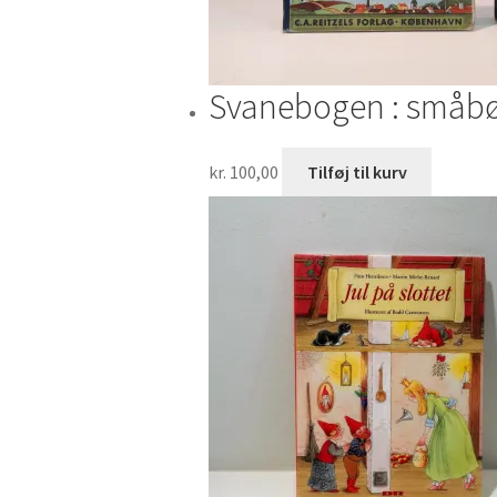
Svanebogen : småbø
kr.
100,00
Tilføj til kurv