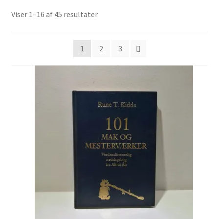
Sorteret
Viser 1–16 af 45 resultater
Jul og temaer
efter
seneste
Om os
1
2
3