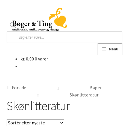
Spring
Spring
til
til
navigation
indhold
Products
search
Menu
kr.
0,00
0 varer
Hjem
Webbutik
Forside
Bøger
Bøger og blade
Skønlitteratur
Skønlitteratur
Børnebøger
Ting