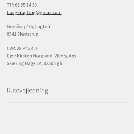
Tlf: 61 55 14 30
boegerogting@gmail.com
Grenåvej 776, Løgten
8541 Skødstrup
CVR: 28 97 38 10
Ejer: Kirsten Nørgaard, Viborg Aps
Skæring Hage 1A, 8250 Egå
Rutevejledning