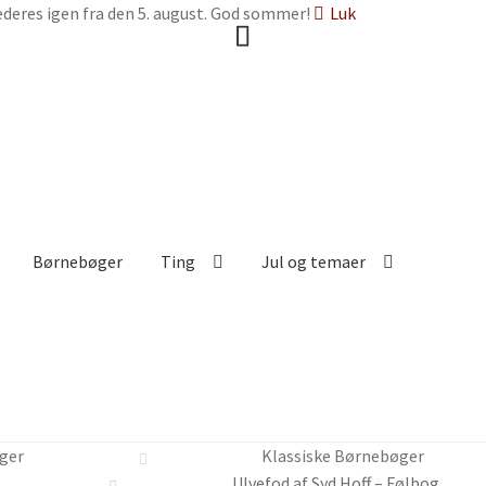
deres igen fra den 5. august. God sommer!
Luk
Børnebøger
Ting
Jul og temaer
ger
Klassiske Børnebøger
Ulvefod af Syd Hoff – Følbog