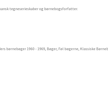
rikansk tegneserieskaber og børnebogsforfatter.
iders børnebøger 1960 - 1969
,
Bøger
,
Føl bøgerne
,
Klassiske Børne