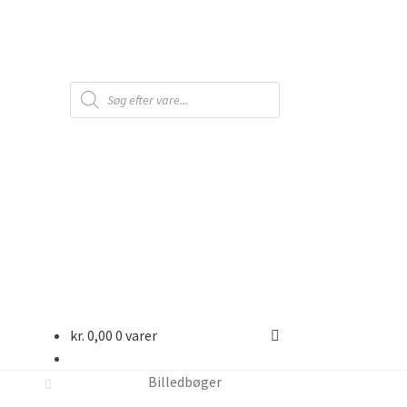
Products
search
kr.
0,00
0 varer
Billedbøger