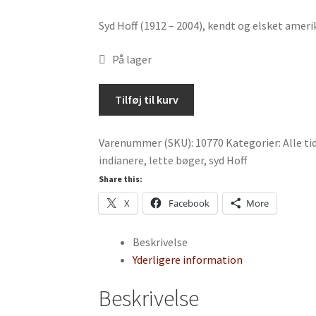
Syd Hoff (1912 – 2004), kendt og elsket ame
På lager
Ulvefod
Tilføj til kurv
af
Syd
Varenummer (SKU):
10770
Kategorier:
Alle t
Hoff
indianere
,
lette bøger
,
syd Hoff
-
Følbog
Share this:
antal
X
Facebook
More
Beskrivelse
Yderligere information
Beskrivelse