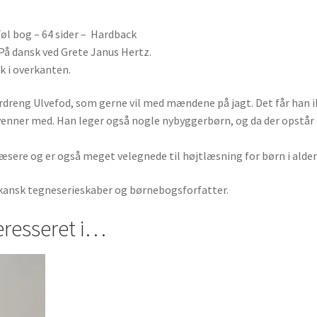
Føl bog – 64 sider – Hardback
 På dansk ved Grete Janus Hertz.
ak i overkanten.
dreng Ulvefod, som gerne vil med mændene på jagt. Det får han ik
enner med. Han leger også nogle nybyggerbørn, og da der opstår e
sere og er også meget velegnede til højtlæsning for børn i aldere
rikansk tegneserieskaber og børnebogsforfatter.
eresseret i…