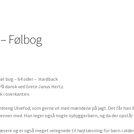
 – Følbog
Føl bog – 64 sider – Hardback
 På dansk ved Grete Janus Hertz.
ak i overkanten.
dreng Ulvefod, som gerne vil med mændene på jagt. Det får han ik
enner med. Han leger også nogle nybyggerbørn, og da der opstår e
sere og er også meget velegnede til højtlæsning for børn i aldere