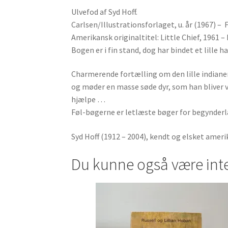
Ulvefod af Syd Hoff.
Carlsen/Illustrationsforlaget, u. år (1967) – 
Amerikansk originaltitel: Little Chief, 1961 –
Bogen er i fin stand, dog har bindet et lille h
Charmerende fortælling om den lille indianer
og møder en masse søde dyr, som han bliver v
hjælpe …
Føl-bøgerne er letlæste bøger for begynderlæ
Syd Hoff (1912 – 2004), kendt og elsket ame
Du kunne også være int