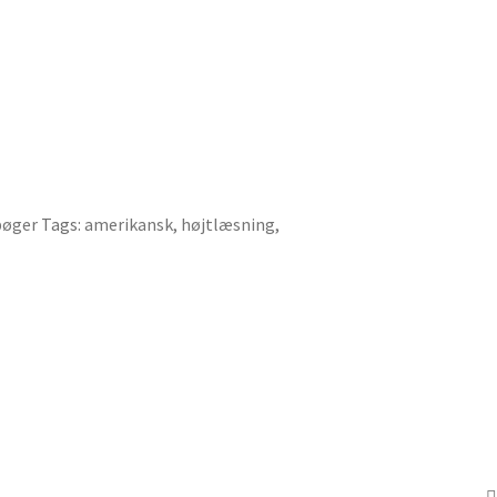
bøger
Tags:
amerikansk
,
højtlæsning
,