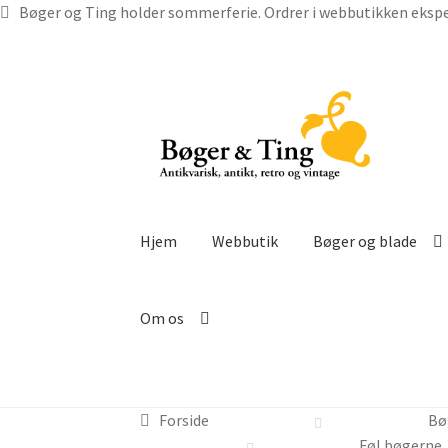
Bøger og Ting holder sommerferie. Ordrer i webbutikken ekspe
Spring
Spring
til
til
navigation
indhold
Hjem
Webbutik
Bøger og blade
Om os
Forside
Bø
Føl bøgerne