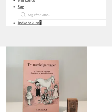
Min konto
Søg
Products
search
Indkøbskurv
0