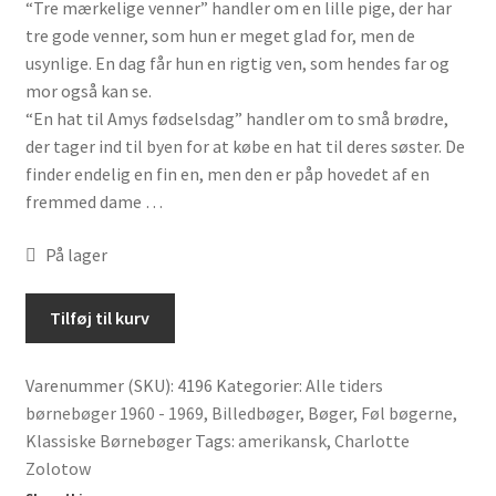
“Tre mærkelige venner” handler om en lille pige, der har
tre gode venner, som hun er meget glad for, men de
usynlige. En dag får hun en rigtig ven, som hendes far og
mor også kan se.
“En hat til Amys fødselsdag” handler om to små brødre,
der tager ind til byen for at købe en hat til deres søster. De
finder endelig en fin en, men den er påp hovedet af en
fremmed dame …
På lager
Tre
Tilføj til kurv
mærkelige
venner
Varenummer (SKU):
4196
Kategorier:
Alle tiders
af
børnebøger 1960 - 1969
,
Billedbøger
,
Bøger
,
Føl bøgerne
,
Charlotte
Klassiske Børnebøger
Tags:
amerikansk
,
Charlotte
Zolotow
Zolotow
antal