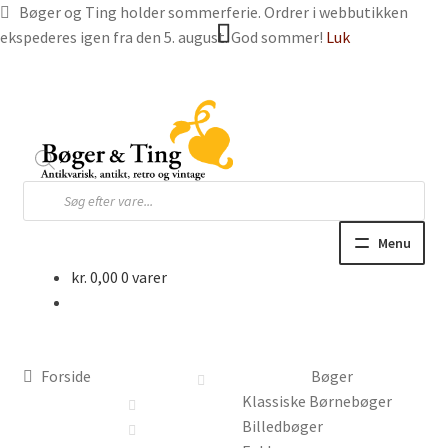
Bøger og Ting holder sommerferie. Ordrer i webbutikken
ekspederes igen fra den 5. august. God sommer!
Luk
Spring
Spring
til
til
navigation
indhold
Products
search
Menu
kr.
0,00
0 varer
Hjem
Webbutik
Forside
Bøger
Bøger og blade
Klassiske Børnebøger
Billedbøger