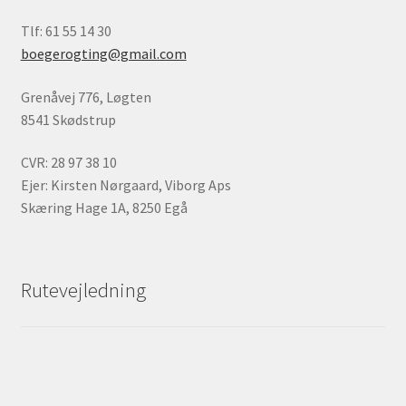
Tlf: 61 55 14 30
boegerogting@gmail.com
Grenåvej 776, Løgten
8541 Skødstrup
CVR: 28 97 38 10
Ejer: Kirsten Nørgaard, Viborg Aps
Skæring Hage 1A, 8250 Egå
Rutevejledning