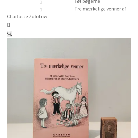
Børnebøger
Føl bøgerne
Tre mærkelige venner af
Charlotte Zolotow
Ting
Jul og temaer
🔍
Om os