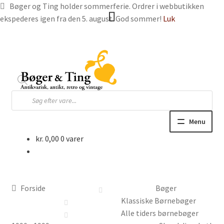
Bøger og Ting holder sommerferie. Ordrer i webbutikken
ekspederes igen fra den 5. august. God sommer!
Luk
Spring
Spring
til
til
navigation
indhold
Products
search
Menu
kr.
0,00
0 varer
Hjem
Webbutik
Forside
Bøger
Bøger og blade
Klassiske Børnebøger
Alle tiders børnebøger