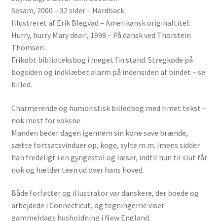
Sesam, 2000 – 32 sider – Hardback.
Illustreret af Erik Blegvad – Amerikansk originaltitel:
Hurry, hurry Mary dear!, 1998 – På dansk ved Thorstein
Thomsen.
Frikøbt biblioteksbog i meget fin stand. Stregkode på
bogsiden og indklæbet alarm på indensiden af bindet – se
billed.
Charmerende og humoristisk billedbog med rimet tekst –
nok mest for voksne.
Manden beder dagen igennem sin kone save brænde,
sætte fortsatsvinduer op, koge, sylte m.m. Imens sidder
han fredeligt i en gyngestol og læser, indtil hun til slut får
nok og hælder teen ud over hans hoved.
Både forfatter og illustrator var danskere, der boede og
arbejdede i Connecticut, og tegningerne viser
gammeldags husholdning i New England.