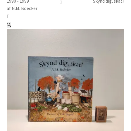
Børnebøger
1990 - 1999
Skynd dig, skat!
af N.M. Boecker
Ting
🔍
Jul og temaer
Om os