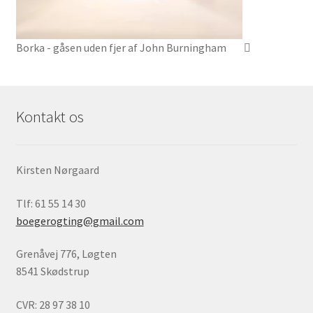
Borka - gåsen uden fjer af John Burningham
Kontakt os
Kirsten Nørgaard
Tlf: 61 55 14 30
boegerogting@gmail.com
Grenåvej 776, Løgten
8541 Skødstrup
CVR: 28 97 38 10