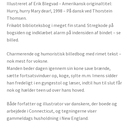
Illustreret af Erik Blegvad – Amerikansk originaltitel:
Hurry, hurry Mary dear!, 1998 – På dansk ved Thorstein
Thomsen.
Frikøbt biblioteksbog i meget fin stand. Stregkode på
bogsiden og indklæbet alarm på indensiden af bindet – se
billed.
Charmerende og humoristisk billedbog med rimet tekst –
nok mest for voksne.
Manden beder dagen igennem sin kone save brænde,
sætte fortsatsvinduer op, koge, sylte m.m. Imens sidder
han fredeligt i en gyngestol og læser, indtil hun til slut får
nok og hælder teen ud over hans hoved.
Både forfatter og illustrator var danskere, der boede og
arbejdede i Connecticut, og tegningerne viser
gammeldags husholdning i New England.