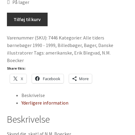
På lager
Skynd
Tilføj til kurv
dig,
skat!
Varenummer (SKU):
7446
Kategorier:
Alle tiders
af
børnebøger 1990 - 1999
,
Billedbøger
,
Bøger
,
Danske
N.M.
illustratorer
Tags:
amerikanske
,
Erik Blegvad
,
N.M.
Boecker
Boecker
antal
Share this:
X
Facebook
More
Beskrivelse
Yderligere information
Beskrivelse
Skynd dig, skat! af N.M. Boecker.