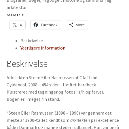
Biografier
,
Bøger
,
Fagbøger
,
Historie og samfund
Tag:
af
arkitektur
Olaf
Lind
Share this:
antal
X
Facebook
More
Beskrivelse
Yderligere information
Beskrivelse
Arkitekten Steen Eiler Rasmussen af Olaf Lind.
Gyldendal, 2008 – 484 sider – Hæftet hardback.
Illustreret med tegninger og fotos i s/h og farver.
Bogen er i meget fin stand.
“Steen Eiler Rasmussen (1898 – 1990) var gennem det
meste af 1900-tallet kendt som
arkitekten
par excellence
både i Danmark og mange steder i udlandet. Han var også