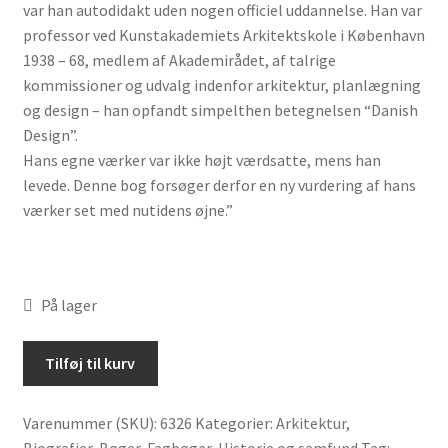
var han autodidakt uden nogen officiel uddannelse. Han var
professor ved Kunstakademiets Arkitektskole i København
1938 – 68, medlem af Akademirådet, af talrige
kommissioner og udvalg indenfor arkitektur, planlægning
og design – han opfandt simpelthen betegnelsen “Danish
Design”.
Hans egne værker var ikke højt værdsatte, mens han
levede. Denne bog forsøger derfor en ny vurdering af hans
værker set med nutidens øjne.”
På lager
Arkitekten
Tilføj til kurv
Steen
Eiler
Varenummer (SKU):
6326
Kategorier:
Arkitektur
,
Rasmussen