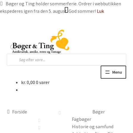
Bøger og Ting holder sommerferie. Ordrer i webbutikken
ekspederes igen fra den 5. august. God sommer!
Luk
Spring
Spring
til
til
navigation
indhold
Products
search
Menu
kr.
0,00
0 varer
Hjem
Webbutik
Forside
Bøger
Bøger og blade
Fagbøger
Historie og samfund