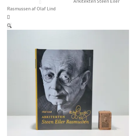
Børnebøger
Arkitekten Steen Eiler
Rasmussen af Olaf Lind
Ting
🔍
Jul og temaer
Om os