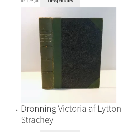
kr.
175,00
Tilføj til kurv
Dronning Victoria af Lytton
Strachey