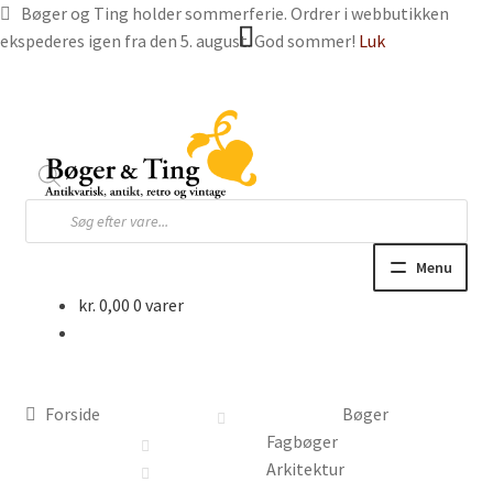
Bøger og Ting holder sommerferie. Ordrer i webbutikken
ekspederes igen fra den 5. august. God sommer!
Luk
Spring
Spring
til
til
navigation
indhold
Products
search
Menu
kr.
0,00
0 varer
Hjem
Webbutik
Forside
Bøger
Bøger og blade
Fagbøger
Arkitektur