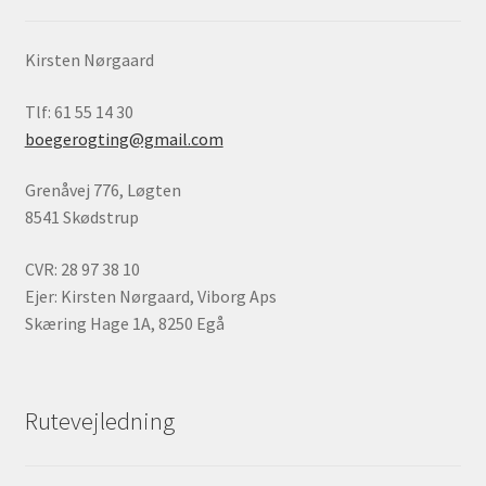
Kirsten Nørgaard
Tlf: 61 55 14 30
boegerogting@gmail.com
Grenåvej 776, Løgten
8541 Skødstrup
CVR: 28 97 38 10
Ejer: Kirsten Nørgaard, Viborg Aps
Skæring Hage 1A, 8250 Egå
Rutevejledning