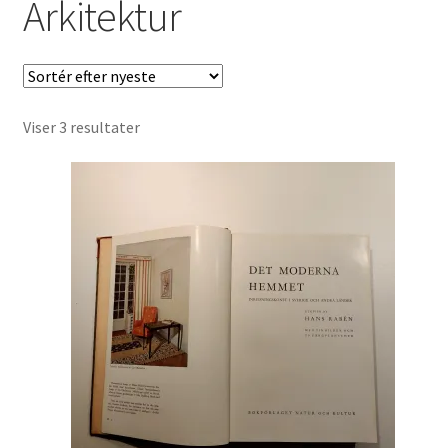
Arkitektur
Børnebøger
Ting
Jul og temaer
Sorteret
Viser 3 resultater
efter
Om os
seneste