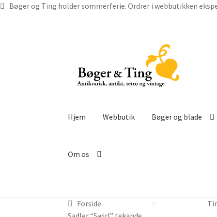
Bøger og Ting holder sommerferie. Ordrer i webbutikken ekspe
Spring
Spring
til
til
navigation
indhold
Hjem
Webbutik
Bøger og blade
Om os
Forside
Ti
Sadler “Swirl” tekande