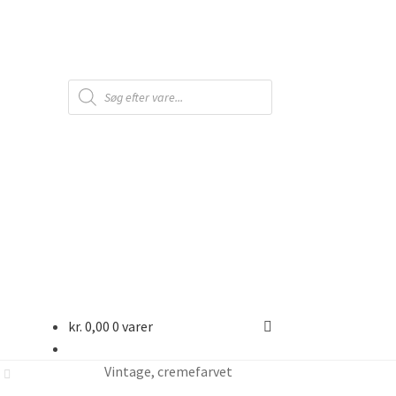
Products
search
kr.
0,00
0 varer
Vintage, cremefarvet