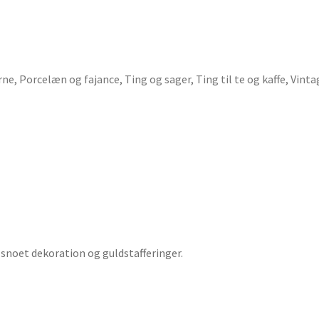
rne
,
Porcelæn og fajance
,
Ting og sager
,
Ting til te og kaffe
,
Vinta
snoet dekoration og guldstafferinger.