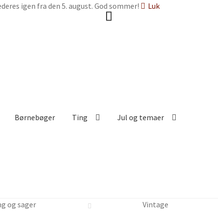
deres igen fra den 5. august. God sommer!
Luk
Børnebøger
Ting
Jul og temaer
ng og sager
Vintage