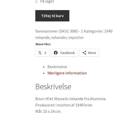
På lager
Brun
Tilføj til kurv
riflet
Marselis
Varenummer (SKU):
3065 - 1
Kategorier:
1940
tekande
tekande
,
tekander
,
tepotter
fra
Aluminia
Share this:
antal
X
Facebook
More
Beskrivelse
Yderligere information
Beskrivelse
Brun riflet Marselis tekande fra Aluminia.
Produceret i starten af 1940’erne.
Mål: 15 x 24 cm.