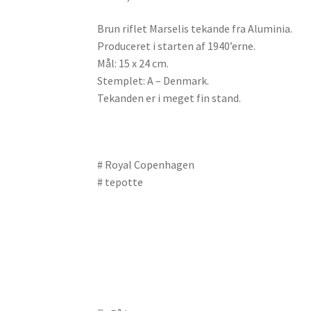
Brun riflet Marselis tekande fra Aluminia.
Produceret i starten af 1940’erne.
Mål: 15 x 24 cm.
Stemplet: A – Denmark.
Tekanden er i meget fin stand.
# Royal Copenhagen
# tepotte