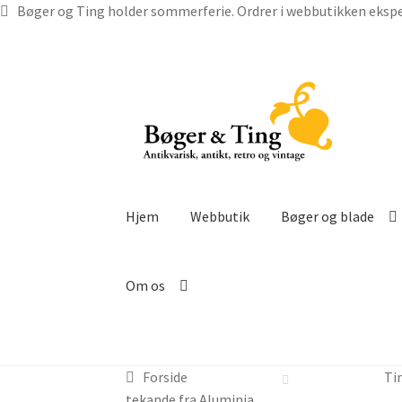
Bøger og Ting holder sommerferie. Ordrer i webbutikken ekspe
Spring
Spring
til
til
navigation
indhold
Hjem
Webbutik
Bøger og blade
Om os
Forside
Ti
tekande fra Aluminia