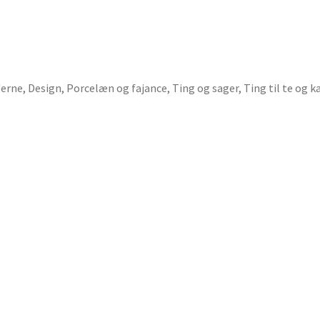
'erne
,
Design
,
Porcelæn og fajance
,
Ting og sager
,
Ting til te og k