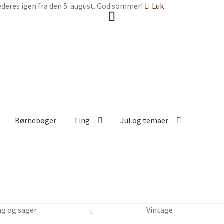
deres igen fra den 5. august. God sommer!
Luk
Børnebøger
Ting
Jul og temaer
ng og sager
Vintage