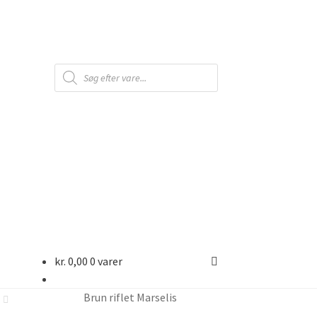
Products
search
kr.
0,00
0 varer
Brun riflet Marselis