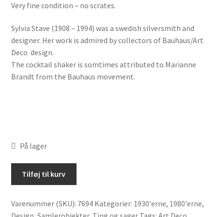
Very fine condition – no scrates.
Sylvia Stave (1908 – 1994) was a swedish silversmith and
designer. Her work is admired by collectors of Bauhaus/Art
Deco design.
The cocktail shaker is somtimes attributed to Marianne
Brandt from the Bauhaus movement.
På lager
Rare
Tilføj til kurv
stainless
steel
Varenummer (SKU):
7694
Kategorier:
1930'erne
,
1980'erne
,
cocktail
Design
,
Samlerobjekter
,
Ting og sager
Tags:
Art Deco
,
shaker