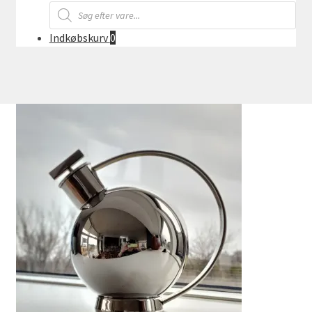
Products
search
Indkøbskurv
0