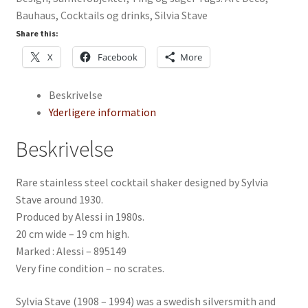
Bauhaus
,
Cocktails og drinks
,
Silvia Stave
designed
by
Share this:
Sylvia
X
Facebook
More
Stave
antal
Beskrivelse
Yderligere information
Beskrivelse
Rare stainless steel cocktail shaker designed by Sylvia
Stave around 1930.
Produced by Alessi in 1980s.
20 cm wide – 19 cm high.
Marked : Alessi – 895149
Very fine condition – no scrates.
Sylvia Stave (1908 – 1994) was a swedish silversmith and