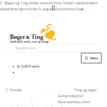
Bøger og Ting holder sommerferie. Ordrer i webbutikken
ekspederes igen fra den 5. august. God sommer!
Luk
Spring
Spring
til
til
navigation
indhold
Products
search
Menu
kr.
0,00
0 varer
Hjem
Webbutik
Forside
Ting og sager
Bøger og blade
Samlerobjekter
Rare stainless steel