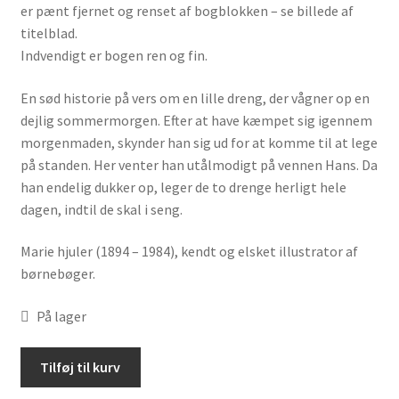
er pænt fjernet og renset af bogblokken – se billede af
titelblad.
Indvendigt er bogen ren og fin.
En sød historie på vers om en lille dreng, der vågner op en
dejlig sommermorgen. Efter at have kæmpet sig igennem
morgenmaden, skynder han sig ud for at komme til at lege
på standen. Her venter han utålmodigt på vennen Hans. Da
han endelig dukker op, leger de to drenge herligt hele
dagen, indtil de skal i seng.
Marie hjuler (1894 – 1984), kendt og elsket illustrator af
børnebøger.
På lager
Per
Tilføj til kurv
af