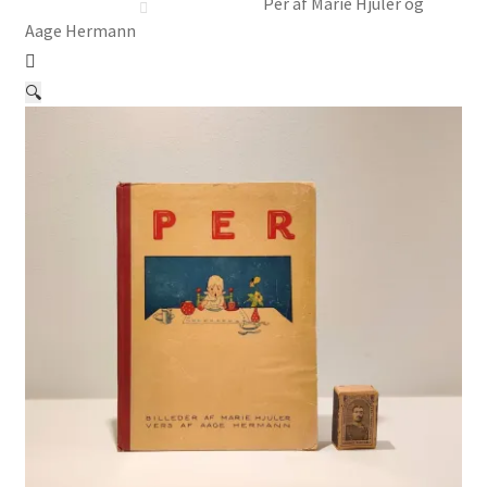
Børnebøger
Per af Marie Hjuler og
Aage Hermann
Ting
🔍
Jul og temaer
Om os