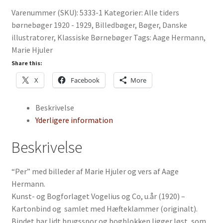
Marie
Varenummer (SKU):
5333-1
Kategorier:
Alle tiders
Hjuler
børnebøger 1920 - 1929
,
Billedbøger
,
Bøger
,
Danske
og
illustratorer
,
Klassiske Børnebøger
Tags:
Aage Hermann
,
Aage
Marie Hjuler
Hermann
antal
Share this:
X
Facebook
More
Beskrivelse
Yderligere information
Beskrivelse
“Per” med billeder af Marie Hjuler og vers af Aage
Hermann.
Kunst- og Bogforlaget Vogelius og Co, u.år (1920) –
Kartonbind og samlet med Hæfteklammer (originalt).
Bindet har lidt brugsspor og bogblokken ligger løst, som