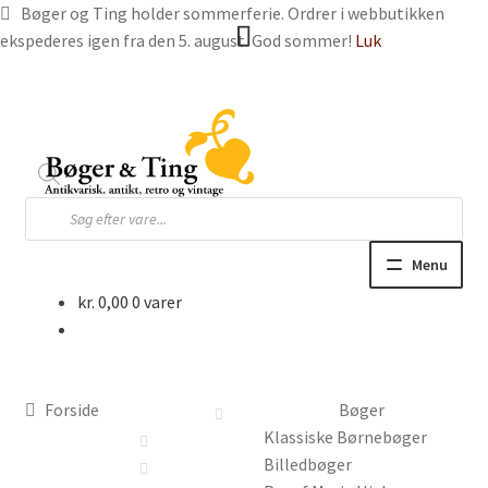
Bøger og Ting holder sommerferie. Ordrer i webbutikken
ekspederes igen fra den 5. august. God sommer!
Luk
Spring
Spring
til
til
navigation
indhold
Products
search
Menu
kr.
0,00
0 varer
Hjem
Webbutik
Forside
Bøger
Bøger og blade
Klassiske Børnebøger
Billedbøger