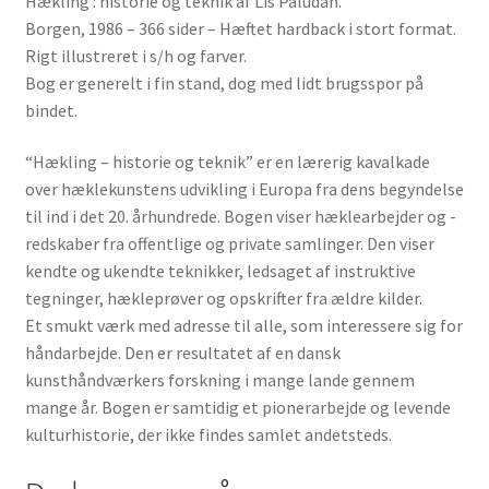
Hækling : historie og teknik af Lis Paludan.
Borgen, 1986 – 366 sider – Hæftet hardback i stort format.
Rigt illustreret i s/h og farver.
Bog er generelt i fin stand, dog med lidt brugsspor på
bindet.
“Hækling – historie og teknik” er en lærerig kavalkade
over hæklekunstens udvikling i Europa fra dens begyndelse
til ind i det 20. århundrede. Bogen viser hæklearbejder og -
redskaber fra offentlige og private samlinger. Den viser
kendte og ukendte teknikker, ledsaget af instruktive
tegninger, hækleprøver og opskrifter fra ældre kilder.
Et smukt værk med adresse til alle, som interessere sig for
håndarbejde. Den er resultatet af en dansk
kunsthåndværkers forskning i mange lande gennem
mange år. Bogen er samtidig et pionerarbejde og levende
kulturhistorie, der ikke findes samlet andetsteds.