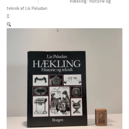
Børnebøger
Hækling : historie og
teknik af Lis Paludan
Ting
🔍
Jul og temaer
Om os