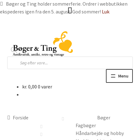
Bøger og Ting holder sommerferie. Ordrer i webbutikken
ekspederes igen fra den 5. august. God sommer!
Luk
Spring
Spring
til
til
navigation
indhold
Products
search
Menu
kr.
0,00
0 varer
Hjem
Webbutik
Forside
Bøger
Bøger og blade
Fagbøger
Håndarbejde og hobby