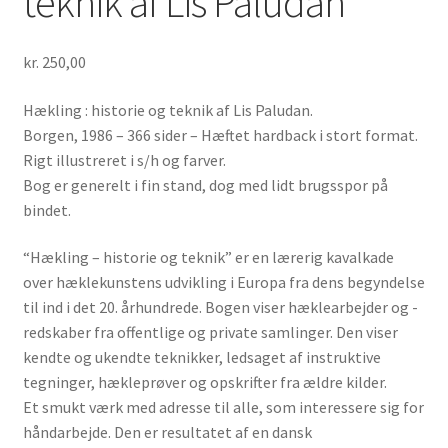
teknik af Lis Paludan
kr.
250,00
Hækling : historie og teknik af Lis Paludan.
Borgen, 1986 – 366 sider – Hæftet hardback i stort format.
Rigt illustreret i s/h og farver.
Bog er generelt i fin stand, dog med lidt brugsspor på
bindet.
“Hækling – historie og teknik” er en lærerig kavalkade
over hæklekunstens udvikling i Europa fra dens begyndelse
til ind i det 20. århundrede. Bogen viser hæklearbejder og -
redskaber fra offentlige og private samlinger. Den viser
kendte og ukendte teknikker, ledsaget af instruktive
tegninger, hækleprøver og opskrifter fra ældre kilder.
Et smukt værk med adresse til alle, som interessere sig for
håndarbejde. Den er resultatet af en dansk