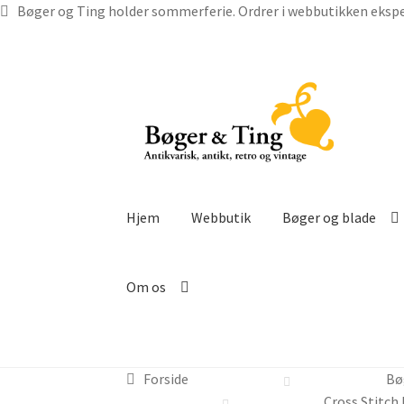
Bøger og Ting holder sommerferie. Ordrer i webbutikken ekspe
Spring
Spring
til
til
navigation
indhold
Hjem
Webbutik
Bøger og blade
Om os
Forside
Bø
Cross Stitch