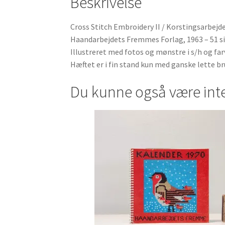
Beskrivelse
Cross Stitch Embroidery II / Korstingsarbejd
Haandarbejdets Fremmes Forlag, 1963 – 51 s
Illustreret med fotos og mønstre i s/h og far
Hæftet er i fin stand kun med ganske lette b
Du kunne også være int