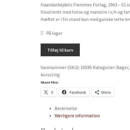
Haandarbejdets Fremmes Forlag, 1963 – 51 s
Illustreret med fotos og mønstre i s/h og far
Hæftet er i fin stand kun med ganske lette b
På lager
Cross
Tilføj til kurv
Stitch
Embroidery
Varenummer (SKU):
10595
Kategorier:
Bøger
II
korssting
/
Korstingsarbejder
Share this:
tegnet
X
Facebook
More
af
Gerda
Beskrivelse
Bengtsson
Yderligere information
antal