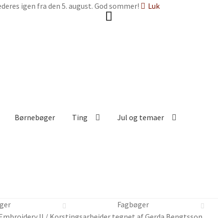
deres igen fra den 5. august. God sommer!
Luk
Børnebøger
Ting
Jul og temaer
ger
Fagbøger
 Embroidery II / Korstingsarbejder tegnet af Gerda Bengtsson