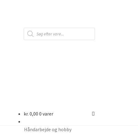
Products
search
kr.
0,00
0 varer
Håndarbejde og hobby