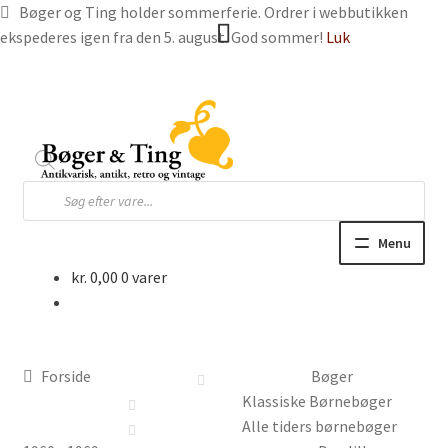
Bøger og Ting holder sommerferie. Ordrer i webbutikken
ekspederes igen fra den 5. august. God sommer!
Luk
Spring
Spring
til
til
navigation
indhold
Products
search
Menu
kr.
0,00
0 varer
Hjem
Webbutik
Forside
Bøger
Bøger og blade
Klassiske Børnebøger
Alle tiders børnebøger