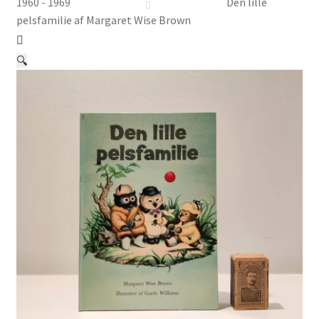
Børnebøger
1960 - 1969
Den lille
pelsfamilie af Margaret Wise Brown
Ting
🔍
Jul og temaer
Om os