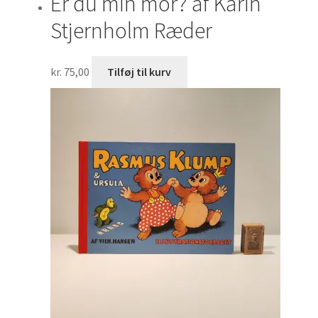
Er du min mor? af Karin
Stjernholm Ræder
kr.
75,00
Tilføj til kurv