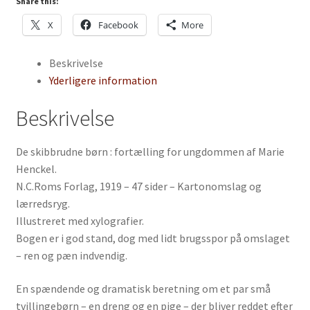
af
Share this:
Marie
X
Facebook
More
Henckel
antal
Beskrivelse
Yderligere information
Beskrivelse
De skibbrudne børn : fortælling for ungdommen af Marie
Henckel.
N.C.Roms Forlag, 1919 – 47 sider – Kartonomslag og
lærredsryg.
Illustreret med xylografier.
Bogen er i god stand, dog med lidt brugsspor på omslaget
– ren og pæn indvendig.
En spændende og dramatisk beretning om et par små
tvillingebørn – en dreng og en pige – der bliver reddet efter