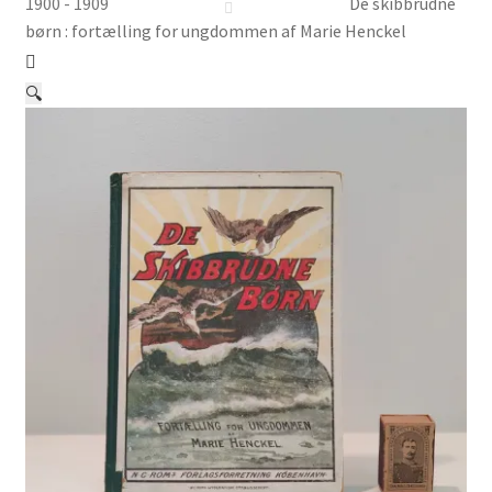
Børnebøger
1900 - 1909
De skibbrudne
børn : fortælling for ungdommen af Marie Henckel
Ting
🔍
Jul og temaer
Om os