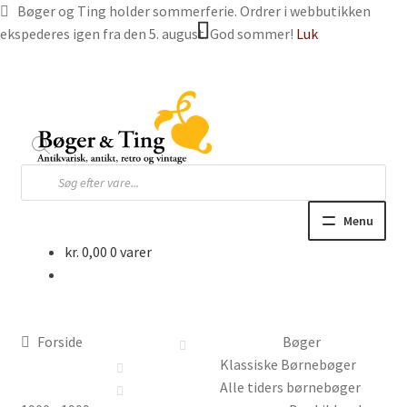
Bøger og Ting holder sommerferie. Ordrer i webbutikken
ekspederes igen fra den 5. august. God sommer!
Luk
Spring
Spring
til
til
navigation
indhold
Products
search
Menu
kr.
0,00
0 varer
Hjem
Webbutik
Forside
Bøger
Bøger og blade
Klassiske Børnebøger
Alle tiders børnebøger