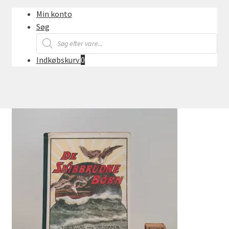
Min konto
Søg
Products
search
Indkøbskurv
0