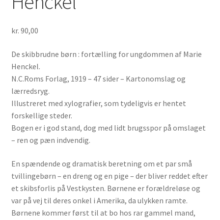
Henckel
kr.
90,00
De skibbrudne børn : fortælling for ungdommen af Marie
Henckel.
N.C.Roms Forlag, 1919 – 47 sider – Kartonomslag og
lærredsryg.
Illustreret med xylografier, som tydeligvis er hentet
forskellige steder.
Bogen er i god stand, dog med lidt brugsspor på omslaget
– ren og pæn indvendig.
En spændende og dramatisk beretning om et par små
tvillingebørn – en dreng og en pige – der bliver reddet efter
et skibsforlis på Vestkysten. Børnene er forældreløse og
var på vej til deres onkel i Amerika, da ulykken ramte.
Børnene kommer først til at bo hos rar gammel mand,