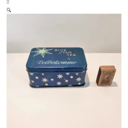
Børnebøger
🔍
Ting
Jul og temaer
Om os