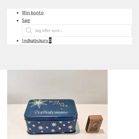
Min konto
Søg
Products
search
Indkøbskurv
0