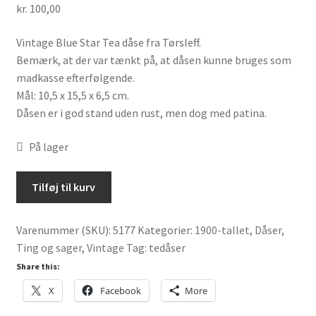
kr.
100,00
Vintage Blue Star Tea dåse fra Tørsleff.
Bemærk, at der var tænkt på, at dåsen kunne bruges som
madkasse efterfølgende.
Mål: 10,5 x 15,5 x 6,5 cm.
Dåsen er i god stand uden rust, men dog med patina.
På lager
Vintage
Tilføj til kurv
Blue
Star
Varenummer (SKU):
5177
Kategorier:
1900-tallet
,
Dåser
,
Tea
Ting og sager
,
Vintage
Tag:
tedåser
dåse
antal
Share this:
X
Facebook
More