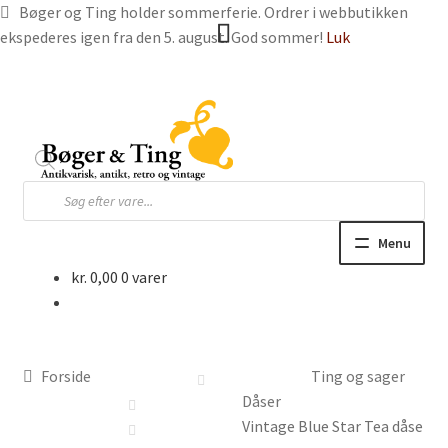
Bøger og Ting holder sommerferie. Ordrer i webbutikken
ekspederes igen fra den 5. august. God sommer!
Luk
Spring
Spring
til
til
navigation
indhold
Products
search
Menu
kr.
0,00
0 varer
Hjem
Webbutik
Forside
Ting og sager
Bøger og blade
Dåser
Vintage Blue Star Tea dåse