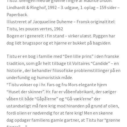
Tistu : drengen med de grønne fingre af Maurice Druon.
Lindhardt & Ringhof, 1992 – 3. udgave, 1. oplag – 159 sider –
Paperback.
Illustreret af Jacquueline Duheme – Fransk originaltitel:
Tistu, les pouces vertes, 1962
Bogen er i generelt i fin stand – virker ulæst. Ryggen har
dog lidt brugsspor og et hjørne er bukket på bagsiden.
Tistu er en bog i familie med “Den lille prins” i den franske
tradition, som går helt tilbage til Voltaires “Candide” – en
historie , der behandler filosofiske problemstillinger på en
underfundig og humoristisk måde.
“Tistu vokser op i hr. Fars og fru Mors elegante hjem
“Huset der skinner”. Hr. Far er våbenfabrikant, der sælger
våben til både “Gåpå’erne” og “Gå-væk’erne” der
ustandseligt må føre krig mod hinanden på grund af olien,
fordi olien er nødvendig for at føre krig! Men en skønne
dag opdager familiens gamle gartner, at Tistu har “grønne