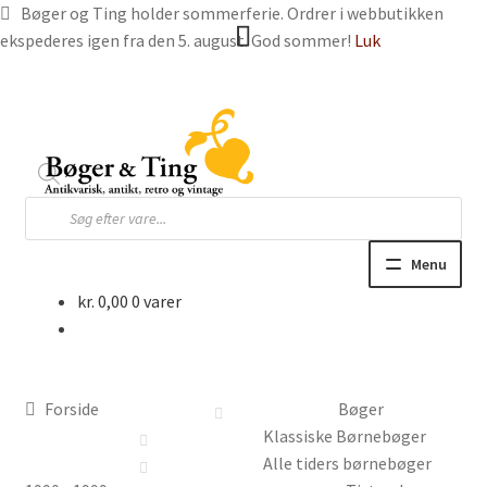
Bøger og Ting holder sommerferie. Ordrer i webbutikken
ekspederes igen fra den 5. august. God sommer!
Luk
Spring
Spring
til
til
navigation
indhold
Products
search
Menu
kr.
0,00
0 varer
Hjem
Webbutik
Forside
Bøger
Bøger og blade
Klassiske Børnebøger
Alle tiders børnebøger