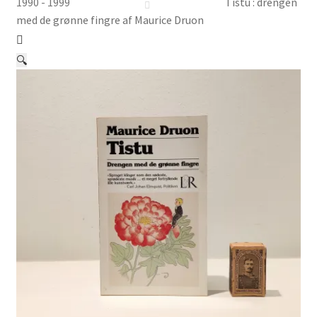
Børnebøger
1990 - 1999
Tistu : drengen
med de grønne fingre af Maurice Druon
Ting
🔍
Jul og temaer
Om os