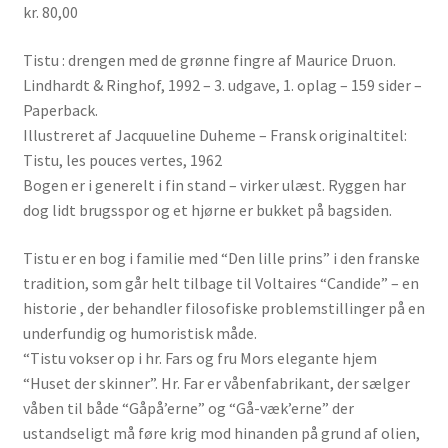
kr.
80,00
Tistu : drengen med de grønne fingre af Maurice Druon.
Lindhardt & Ringhof, 1992 – 3. udgave, 1. oplag – 159 sider –
Paperback.
Illustreret af Jacquueline Duheme – Fransk originaltitel:
Tistu, les pouces vertes, 1962
Bogen er i generelt i fin stand – virker ulæst. Ryggen har
dog lidt brugsspor og et hjørne er bukket på bagsiden.
Tistu er en bog i familie med “Den lille prins” i den franske
tradition, som går helt tilbage til Voltaires “Candide” – en
historie , der behandler filosofiske problemstillinger på en
underfundig og humoristisk måde.
“Tistu vokser op i hr. Fars og fru Mors elegante hjem
“Huset der skinner”. Hr. Far er våbenfabrikant, der sælger
våben til både “Gåpå’erne” og “Gå-væk’erne” der
ustandseligt må føre krig mod hinanden på grund af olien,