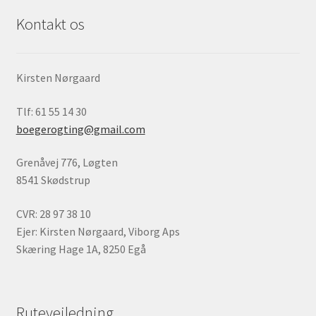
Kontakt os
Kirsten Nørgaard
Tlf: 61 55 14 30
boegerogting@gmail.com
Grenåvej 776, Løgten
8541 Skødstrup
CVR: 28 97 38 10
Ejer: Kirsten Nørgaard, Viborg Aps
Skæring Hage 1A, 8250 Egå
Rutevejledning