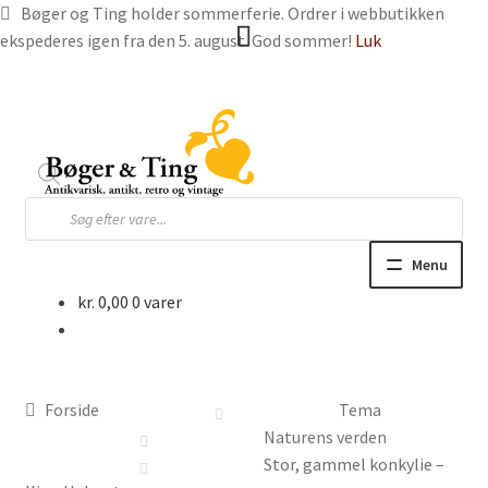
Bøger og Ting holder sommerferie. Ordrer i webbutikken
ekspederes igen fra den 5. august. God sommer!
Luk
Spring
Spring
til
til
navigation
indhold
Products
search
Menu
kr.
0,00
0 varer
Hjem
Webbutik
Forside
Tema
Bøger og blade
Naturens verden
Stor, gammel konkylie –