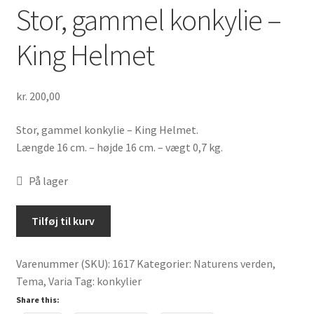
Stor, gammel konkylie –
King Helmet
kr.
200,00
Stor, gammel konkylie – King Helmet.
Længde 16 cm. – højde 16 cm. – vægt 0,7 kg.
På lager
Stor,
Tilføj til kurv
gammel
konkylie
Varenummer (SKU):
1617
Kategorier:
Naturens verden
,
-
Tema
,
Varia
Tag:
konkylier
King
Helmet
Share this: