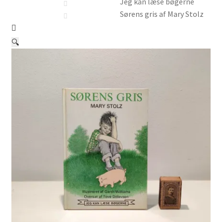
Børnebøger
Jeg kan læse bøgerne
Sørens gris af Mary Stolz
Ting
🔍
Jul og temaer
Om os