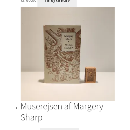
kr.
80,00
Tilføj til kurv
Muserejsen af Margery
Sharp