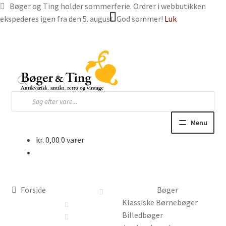
Bøger og Ting holder sommerferie. Ordrer i webbutikken
ekspederes igen fra den 5. august. God sommer!
Luk
Spring
Spring
til
til
navigation
indhold
Products
search
Menu
kr.
0,00
0 varer
Hjem
Webbutik
Forside
Bøger
Bøger og blade
Klassiske Børnebøger
Billedbøger