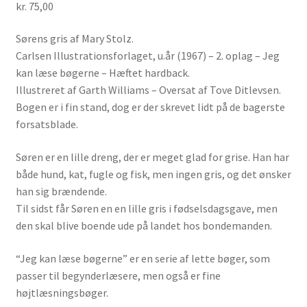
kr.
75,00
Sørens gris af Mary Stolz.
Carlsen Illustrationsforlaget, u.år (1967) – 2. oplag – Jeg
kan læse bøgerne – Hæftet hardback.
Illustreret af Garth Williams – Oversat af Tove Ditlevsen.
Bogen er i fin stand, dog er der skrevet lidt på de bagerste
forsatsblade.
Søren er en lille dreng, der er meget glad for grise. Han har
både hund, kat, fugle og fisk, men ingen gris, og det ønsker
han sig brændende.
Til sidst får Søren en en lille gris i fødselsdagsgave, men
den skal blive boende ude på landet hos bondemanden.
“Jeg kan læse bøgerne” er en serie af lette bøger, som
passer til begynderlæsere, men også er fine
højtlæsningsbøger.