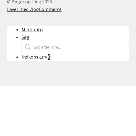
© Bøger og Ting 2026
Lavet med WooCommerce
.
Min konto
Søg
Products
search
Indkøbskurv
0