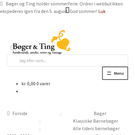
Bøger og Ting holder sommerferie. Ordrer i webbutikken
ekspederes igen fra den 5. august. God sommer!
Luk
Spring
Spring
til
til
navigation
indhold
Products
search
Menu
kr.
0,00
0 varer
Hjem
Webbutik
Forside
Bøger
Bøger og blade
Klassiske Børnebøger
Alle tiders børnebøger