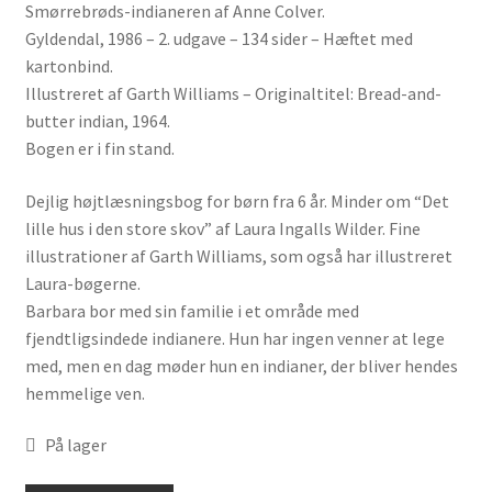
Smørrebrøds-indianeren af Anne Colver.
Gyldendal, 1986 – 2. udgave – 134 sider – Hæftet med
kartonbind.
Illustreret af Garth Williams – Originaltitel: Bread-and-
butter indian, 1964.
Bogen er i fin stand.
Dejlig højtlæsningsbog for børn fra 6 år. Minder om “Det
lille hus i den store skov” af Laura Ingalls Wilder. Fine
illustrationer af Garth Williams, som også har illustreret
Laura-bøgerne.
Barbara bor med sin familie i et område med
fjendtligsindede indianere. Hun har ingen venner at lege
med, men en dag møder hun en indianer, der bliver hendes
hemmelige ven.
På lager