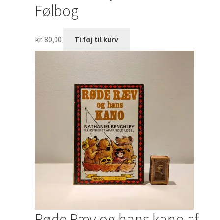
Følbog
kr.
80,00
Tilføj til kurv
Røde Ræv og hans kano af