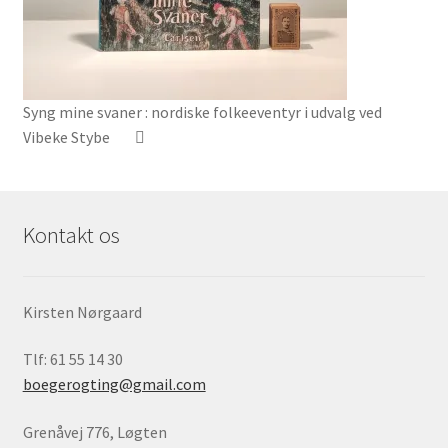
Syng mine svaner : nordiske folkeeventyr i udvalg ved
Vibeke Stybe
Kontakt os
Kirsten Nørgaard
Tlf: 61 55 14 30
boegerogting@gmail.com
Grenåvej 776, Løgten