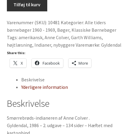
Smørrebrøds-
Tilføj til kurv
indianeren
af
Varenummer (SKU):
10481
Kategorier:
Alle tiders
Anne
børnebøger 1960 - 1969
,
Bøger
,
Klassiske Børnebøger
Colver
Tags:
amerikansk
,
Anne Colver
,
Garth Williams
,
antal
højtlæsning
,
Indianer
,
nybyggere
Varemærke:
Gyldendal
Share this:
X
Facebook
More
Beskrivelse
Yderligere information
Beskrivelse
Smørrebrøds-indianeren af Anne Colver .
Gyldendal, 1986 – 2. udgave – 134 sider – Hæftet med
kartonbind.