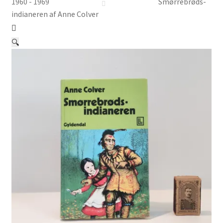
Børnebøger
1960 - 1969
Smørrebrøds-
indianeren af Anne Colver
Ting
🔍
Jul og temaer
Om os