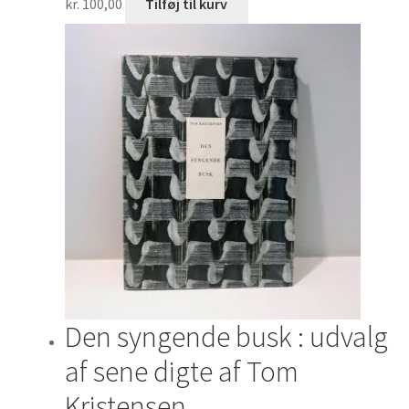
kr.
100,00
Tilføj til kurv
Den syngende busk : udvalg
af sene digte af Tom
Kristensen