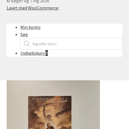
© Bøger og Ting 2026
Lavet med WooCommerce
.
Min konto
Søg
Products
search
Indkøbskurv
0