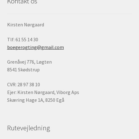
Kontakt os
Kirsten Nørgaard
Tlf: 61 55 14 30
boegerogting@gmail.com
Grenåvej 776, Løgten
8541 Skødstrup
CVR: 28 97 38 10
Ejer: Kirsten Nørgaard, Viborg Aps
Skæring Hage 1A, 8250 Egå
Rutevejledning