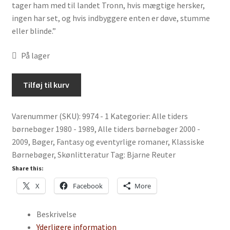
tager ham med til landet Tronn, hvis mægtige hersker,
ingen har set, og hvis indbyggere enten er døve, stumme
eller blinde.”
På lager
Shamran
Tilføj til kurv
af
Bjarne
Varenummer (SKU):
9974 - 1
Kategorier:
Alle tiders
Reuter
børnebøger 1980 - 1989
,
Alle tiders børnebøger 2000 -
antal
2009
,
Bøger
,
Fantasy og eventyrlige romaner
,
Klassiske
Børnebøger
,
Skønlitteratur
Tag:
Bjarne Reuter
Share this:
X
Facebook
More
Beskrivelse
Yderligere information