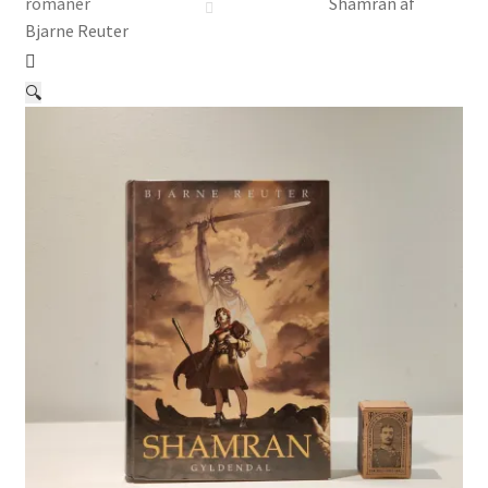
Børnebøger
romaner
Shamran af
Bjarne Reuter
Ting
🔍
Jul og temaer
Om os