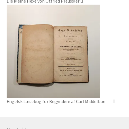
Die kleine Hexe von Otfried Preussler
Engelsk Læsebog for Begyndere af Carl Middelboe