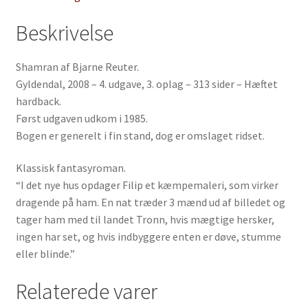
Beskrivelse
Shamran af Bjarne Reuter.
Gyldendal, 2008 – 4. udgave, 3. oplag – 313 sider – Hæftet
hardback.
Først udgaven udkom i 1985.
Bogen er generelt i fin stand, dog er omslaget ridset.
Klassisk fantasyroman.
“I det nye hus opdager Filip et kæmpemaleri, som virker
dragende på ham. En nat træder 3 mænd ud af billedet og
tager ham med til landet Tronn, hvis mægtige hersker,
ingen har set, og hvis indbyggere enten er døve, stumme
eller blinde.”
Relaterede varer