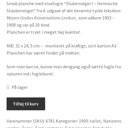
Smuk planche med stuefugle “Stubenvögel I – Heimische
Staubenvögel” fra 6. udgave af det berømte tyske leksikon:
Meyers Großes Konversations-Lexikon ,
som udkom 1902 –
1908 og var på 20 bind.
Planchen er trykt i meget høj kvalitet.
Mål: 31 x 24, 5 cm. – monteret på kraftigt, sort karton A3.
Planchen har været foldet på midten.
Som man kan se, kunne man dengang også sætte fugle fra
naturen ind i fugleburet.
På lager
Planche
Tilføj til kurv
med
stuefugle
Varenummer (SKU):
6781
Kategorier:
1900-tallet
,
Naturens
/