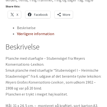
verden
,
Tema
,
Ting i rammer
,
Ting og sager
Tag:
fugle
"Stubenvögel"
fra
Share this:
Meyers
X
Facebook
More
Konversations-
Lexikon
Beskrivelse
antal
Yderligere information
Beskrivelse
Planche med stuefugle – Stubenvögel fra Meyers
Konversations-Lexikon.
Smuk planche med stuefugle “Stubenvögel I – Heimische
Staubenvögel” fra 6. udgave af det berømte tyske leksikon:
Meyers Großes Konversations-Lexikon ,
som udkom 1902 –
1908 og var på 20 bind.
Planchen er trykt i meget høj kvalitet.
Mål: 31 x 24, 5 cm. – monteret på kraftigt, sort karton A3.