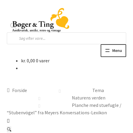
Spring
Spring
til
til
navigation
indhold
Products
search
Menu
kr.
0,00
0 varer
Hjem
Webbutik
Forside
Tema
Bøger og blade
Naturens verden
Planche med stuefugle /
Børnebøger
“Stubenvögel” fra Meyers Konversations-Lexikon
Ting
🔍