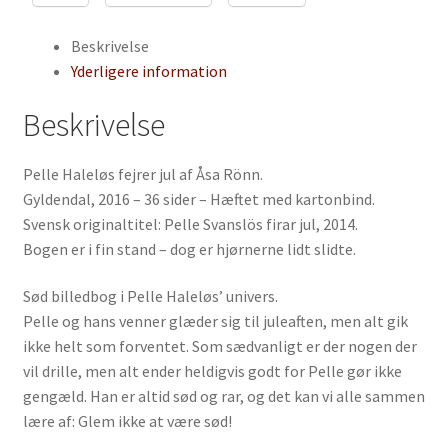
Beskrivelse
Yderligere information
Beskrivelse
Pelle Haleløs fejrer jul af Åsa Rönn.
Gyldendal, 2016 – 36 sider – Hæftet med kartonbind.
Svensk originaltitel: Pelle Svanslös firar jul, 2014.
Bogen er i fin stand – dog er hjørnerne lidt slidte.
Sød billedbog i Pelle Haleløs’ univers.
Pelle og hans venner glæder sig til juleaften, men alt gik
ikke helt som forventet. Som sædvanligt er der nogen der
vil drille, men alt ender heldigvis godt for Pelle gør ikke
gengæld. Han er altid sød og rar, og det kan vi alle sammen
lære af: Glem ikke at være sød!