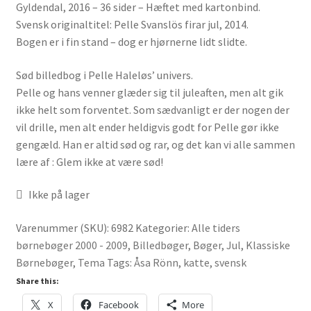
Gyldendal, 2016 – 36 sider – Hæftet med kartonbind.
Svensk originaltitel: Pelle Svanslös firar jul, 2014.
Bogen er i fin stand – dog er hjørnerne lidt slidte.
Sød billedbog i Pelle Haleløs’ univers.
Pelle og hans venner glæder sig til juleaften, men alt gik
ikke helt som forventet. Som sædvanligt er der nogen der
vil drille, men alt ender heldigvis godt for Pelle gør ikke
gengæld. Han er altid sød og rar, og det kan vi alle sammen
lære af : Glem ikke at være sød!
Ikke på lager
Varenummer (SKU):
6982
Kategorier:
Alle tiders
børnebøger 2000 - 2009
,
Billedbøger
,
Bøger
,
Jul
,
Klassiske
Børnebøger
,
Tema
Tags:
Åsa Rönn
,
katte
,
svensk
Share this:
X
Facebook
More