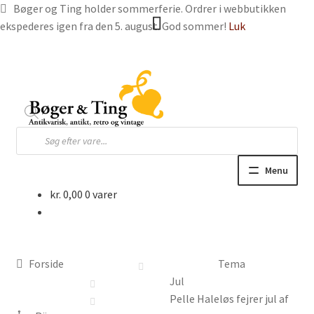
Bøger og Ting holder sommerferie. Ordrer i webbutikken
ekspederes igen fra den 5. august. God sommer!
Luk
Spring
Spring
til
til
navigation
indhold
Products
search
Menu
kr.
0,00
0 varer
Hjem
Webbutik
Forside
Tema
Bøger og blade
Jul
Pelle Haleløs fejrer jul af