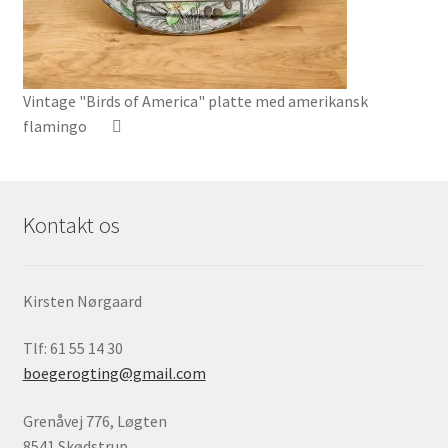
Vintage "Birds of America" platte med amerikansk
flamingo
Kontakt os
Kirsten Nørgaard
Tlf: 61 55 14 30
boegerogting@gmail.com
Grenåvej 776, Løgten
8541 Skødstrup