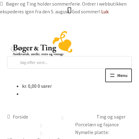
Bøger og Ting holder sommerferie. Ordrer i webbutikken
ekspederes igen fra den 5. august. God sommer!
Luk
Spring
Spring
til
til
navigation
indhold
Products
search
Menu
kr.
0,00
0 varer
Hjem
Webbutik
Forside
Ting og sager
Bøger og blade
Porcelæn og fajance
Nymølle platte: