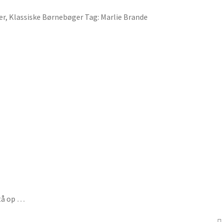
er
,
Klassiske Børnebøger
Tag:
Marlie Brande
stå op …