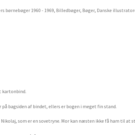
ders børnebøger 1960 - 1969
,
Billedbøger
,
Bøger
,
Danske illustrator
t kartonbind.
på bagsiden af bindet, ellers er bogen i meget fin stand.
 Nikolaj, som er en sovetryne. Mor kan næsten ikke få ham til at 