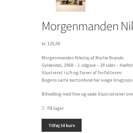
Morgenmanden Niko
kr.
125,00
Morgenmanden Nikolaj af Marlie Brande.
Gyldendal, 1968 – 1. udgave – 29 sider – Hæfte
Illustreret i s/h og farver af forfatteren.
Bogens sarte kartonbind har svage brugsspor 
Billedbog med fine og søde illustrationer om
På lager
Morgenmanden
Tilføj til kurv
Nikolaj