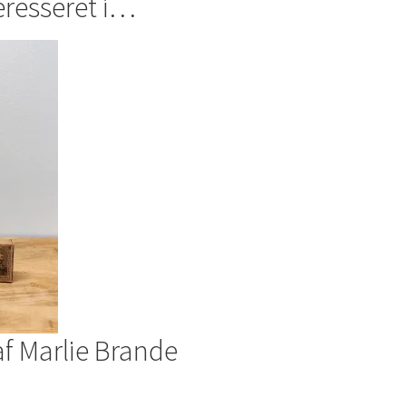
eresseret i…
af Marlie Brande