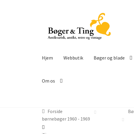
Spring
Spring
til
til
navigation
indhold
Hjem
Webbutik
Bøger og blade
Om os
Forside
Bø
børnebøger 1960 - 1969