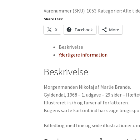
af
Varenummer (SKU):
1053
Kategorier:
Alle ti
Marlie
Brande
Share this:
antal
X
Facebook
More
Beskrivelse
Yderligere information
Beskrivelse
Morgenmanden Nikolaj af Marlie Brande.
Gyldendal, 1968 – 1. udgave – 29 sider – Hæfte
Illustreret i s/h og farver af forfatteren.
Bogens sarte kartonbind har svage brugsspor 
Billedbog med fine og søde illustrationer om