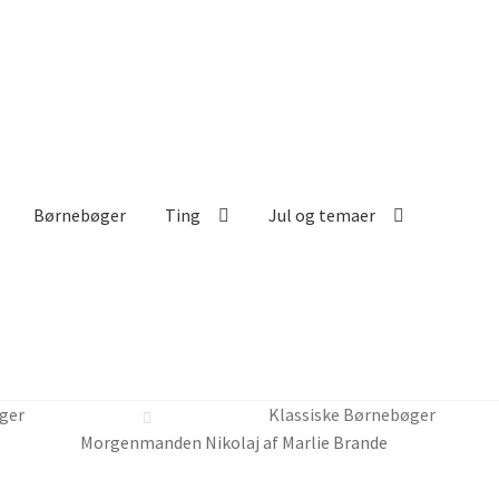
Børnebøger
Ting
Jul og temaer
ger
Klassiske Børnebøger
Morgenmanden Nikolaj af Marlie Brande