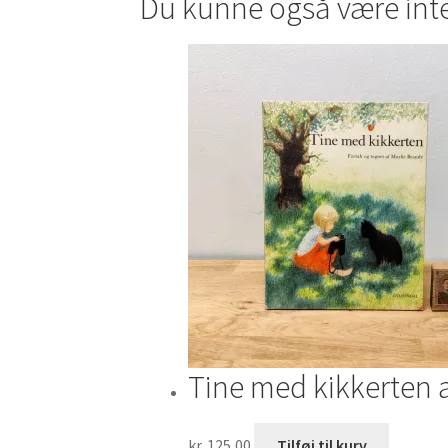
Du kunne også være int
Tine med kikkerten 
kr.
125,00
Tilføj til kurv