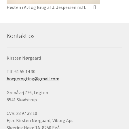
Hesten i Avl og Brug af J. Jespersen m.fl.
Kontakt os
Kirsten Nørgaard
Tlf: 61 55 14 30
boegerogting@gmail.com
Grenåvej 776, Løgten
8541 Skødstrup
CVR: 28 97 38 10
Ejer: Kirsten Nørgaard, Viborg Aps
Skæring Hage 1A, 8250 Egå