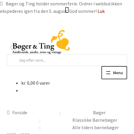
Bøger og Ting holder sommerferie. Ordrer i webbutikken
ekspederes igen fra den 5. august. God sommer!
Luk
Spring
Spring
til
til
navigation
indhold
Products
search
Menu
kr.
0,00
0 varer
Hjem
Webbutik
Forside
Bøger
Bøger og blade
Klassiske Børnebøger
Alle tiders børnebøger