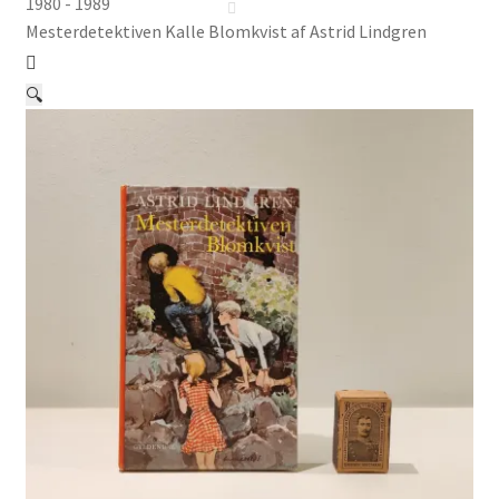
Børnebøger
1980 - 1989
Mesterdetektiven Kalle Blomkvist af Astrid Lindgren
Ting
🔍
Jul og temaer
Om os