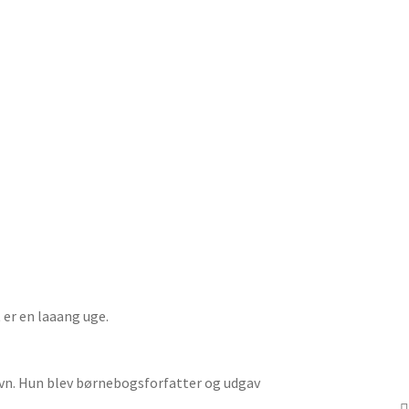
 er en laaang uge.
havn. Hun blev børnebogsforfatter og udgav