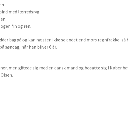
en.
bind med lærredsryg.
sen.
ogen fin og ren.
sidder bagpå og kan næsten ikke se andet end mors regnfrakke, så 
 på søndag, når han bliver 6 år.
ikaner, men giftede sig med en dansk mand og bosatte sig i Køben
 Olsen.