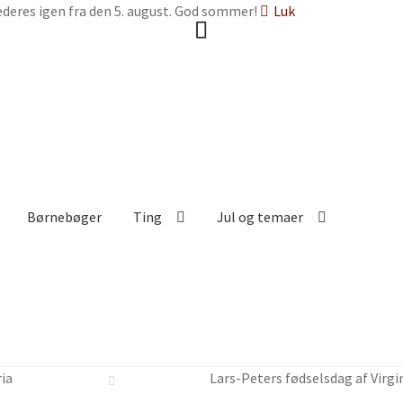
deres igen fra den 5. august. God sommer!
Luk
Børnebøger
Ting
Jul og temaer
ria
Lars-Peters fødselsdag af Virgi