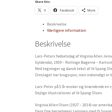
Virginia
Share this:
Allen
X
Facebook
More
Jensen
antal
Beskrivelse
Yderligere information
Beskrivelse
Lars-Peters fødselsdag af Virginia Allen Jens
Gyldendal, 1959 – Rollinge Bøgerne – Karton
Med tegninger og dansk tekst af Ib Spang Ol
Omslaget har brugsspor, men indvendigt er b
Lars-Peter på 5 år ønsker sig brændende en cy
Dejlige illustrationer af Ib Spang Olsen.
Virginia Allen Olsen (1927 – 2014) var amer
flere fine børnebøger sammen med Ib Spang