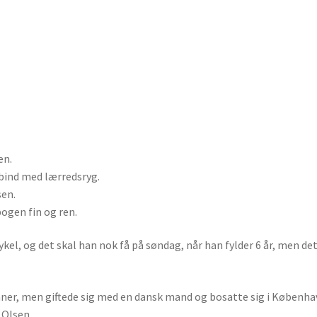
en.
bind med lærredsryg.
sen.
ogen fin og ren.
kel, og det skal han nok få på søndag, når han fylder 6 år, men det
ikaner, men giftede sig med en dansk mand og bosatte sig i Køben
 Olsen.