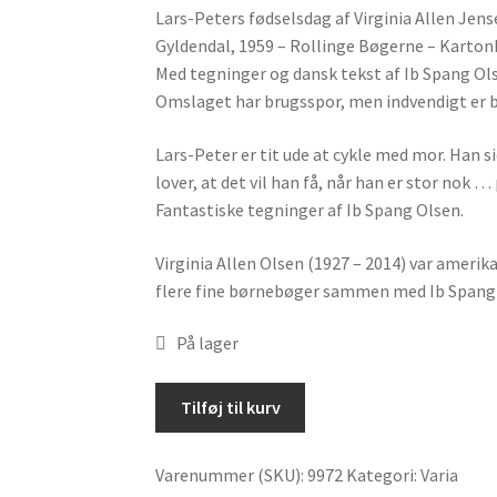
Lars-Peters fødselsdag af Virginia Allen Jens
Gyldendal, 1959 – Rollinge Bøgerne – Karton
Med tegninger og dansk tekst af Ib Spang Ol
Omslaget har brugsspor, men indvendigt er b
Lars-Peter er tit ude at cykle med mor. Han 
lover, at det vil han få, når han er stor nok …
Fantastiske tegninger af Ib Spang Olsen.
Virginia Allen Olsen (1927 – 2014) var amer
flere fine børnebøger sammen med Ib Spang
På lager
Lars-
Tilføj til kurv
Peters
fødselsdag
Varenummer (SKU):
9972
Kategori:
Varia
af