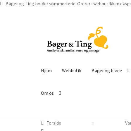
Bøger og Ting holder sommerferie. Ordrer i webbutikken ekspe
Spring
Spring
til
til
navigation
indhold
Hjem
Webbutik
Bøger og blade
Om os
Forside
Va