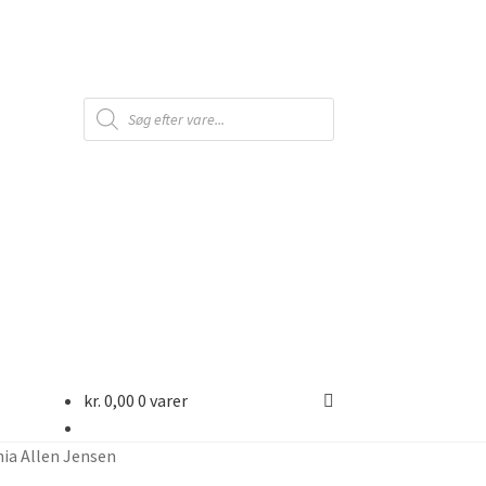
Products
search
kr.
0,00
0 varer
nia Allen Jensen