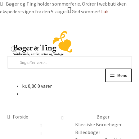
Bøger og Ting holder sommerferie. Ordrer i webbutikken
ekspederes igen fra den 5. august. God sommer!
Luk
Spring
Spring
til
til
navigation
indhold
Products
search
Menu
kr.
0,00
0 varer
Hjem
Webbutik
Forside
Bøger
Bøger og blade
Klassiske Børnebøger
Billedbøger