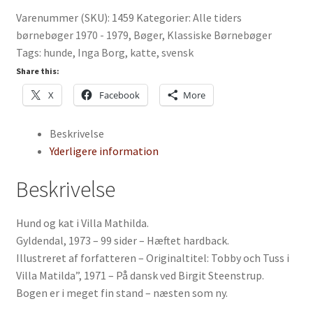
kat
Varenummer (SKU):
1459
Kategorier:
Alle tiders
i
børnebøger 1970 - 1979
,
Bøger
,
Klassiske Børnebøger
villa
Tags:
hunde
,
Inga Borg
,
katte
,
svensk
Matilda
af
Share this:
Inga
X
Facebook
More
Borg
antal
Beskrivelse
Yderligere information
Beskrivelse
Hund og kat i Villa Mathilda.
Gyldendal, 1973 – 99 sider – Hæftet hardback.
Illustreret af forfatteren – Originaltitel: Tobby och Tuss i
Villa Matilda”, 1971 – På dansk ved Birgit Steenstrup.
Bogen er i meget fin stand – næsten som ny.