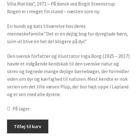
Villa Matilda”, 1971 – På dansk ved Birgit Steenstrup.
Bogen er i meget fin stand – næsten som ny.
En hunds og kats tilværelse hos deres
menneskefamilie.”Det er en dejlig bog for dyreglade børn,
som vil blive en hel del klogere på dyr.”
Den svensk forfatter og illustrator Inga Borg (1925 – 2017)
havde et indgående kendskab til den svenske natur og
skrev og tegnede mange dejlige børnebøger, der formidler
viden om dyr og kærlighed til naturen. Mest kendte er nok
serien om det lille væsen Plup, der bor højt oppe i Lapland
og er ven med alle dyrene.
På lager
Hund
Tilføj til kurv
og