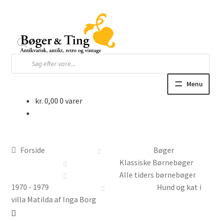
Spring
Spring
til
til
navigation
indhold
Products
search
Menu
kr.
0,00
0 varer
Hjem
Webbutik
Forside
Bøger
Bøger og blade
Klassiske Børnebøger
Alle tiders børnebøger
Børnebøger
1970 - 1979
Hund og kat i
villa Matilda af Inga Borg
Ting