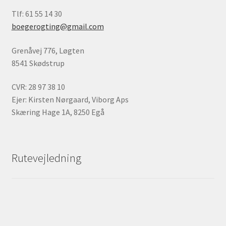
Tlf: 61 55 14 30
boegerogting@gmail.com
Grenåvej 776, Løgten
8541 Skødstrup
CVR: 28 97 38 10
Ejer: Kirsten Nørgaard, Viborg Aps
Skæring Hage 1A, 8250 Egå
Rutevejledning