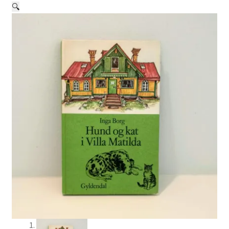
🔍
Jul og temaer
Om os