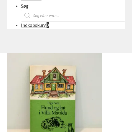
Søg
Products
search
Indkøbskurv
0