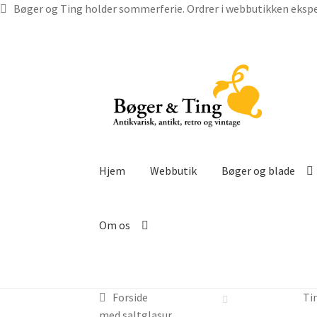
Bøger og Ting holder sommerferie. Ordrer i webbutikken ekspe
Spring
Spring
til
til
navigation
indhold
Hjem
Webbutik
Bøger og blade
Om os
Forside
Ti
med saltglasur