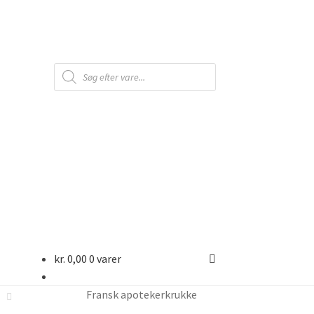
Products
search
kr.
0,00
0 varer
Fransk apotekerkrukke