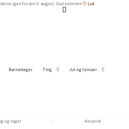
deres igen fra den 5. august. God sommer!
Luk
Børnebøger
Ting
Jul og temaer
ng og sager
Keramik