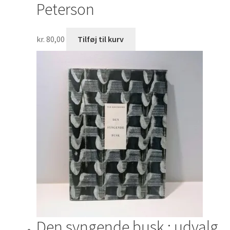
Peterson
kr.
80,00
Tilføj til kurv
Den syngende busk : udvalg