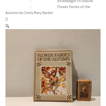
Børnebøger
Billedbøger til voksne
Flower Fairies of the
Autumn by Cicely Mary Barker
Ting
Jul og temaer
🔍
Om os