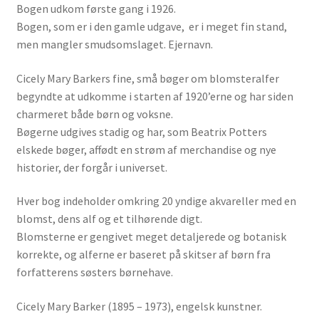
Bogen udkom første gang i 1926.
Bogen, som er i den gamle udgave, er i meget fin stand,
men mangler smudsomslaget. Ejernavn.
Cicely Mary Barkers fine, små bøger om blomsteralfer
begyndte at udkomme i starten af 1920’erne og har siden
charmeret både børn og voksne.
Bøgerne udgives stadig og har, som Beatrix Potters
elskede bøger, affødt en strøm af merchandise og nye
historier, der forgår i universet.
Hver bog indeholder omkring 20 yndige akvareller med en
blomst, dens alf og et tilhørende digt.
Blomsterne er gengivet meget detaljerede og botanisk
korrekte, og alferne er baseret på skitser af børn fra
forfatterens søsters børnehave.
Cicely Mary Barker (1895 – 1973), engelsk kunstner.