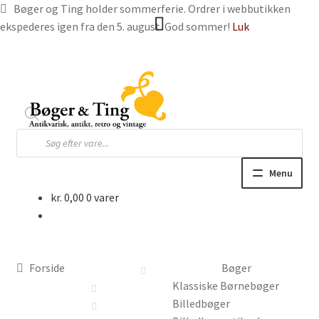
Bøger og Ting holder sommerferie. Ordrer i webbutikken
ekspederes igen fra den 5. august. God sommer!
Luk
Spring
Spring
til
til
navigation
indhold
Products
search
Menu
kr.
0,00
0 varer
Hjem
Webbutik
Forside
Bøger
Bøger og blade
Klassiske Børnebøger
Billedbøger