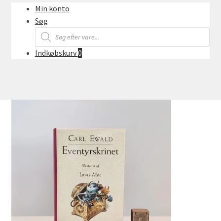
Min konto
Søg
Products
search
Indkøbskurv
0