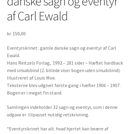
danske sagn og eventyr
af Carl Ewald
kr.
150,00
Eventyrskrinet : gamle danske sagn og eventyr af Carl
Ewald.
Hans Reitzels Forlag, 1992 – 281 sider – Hæftet hardback
med smudsbind (2. billede viser bogen uden smudsbind).
Illustreret af Louis Moe.
Teksterne blev udgivet første gang i hæfter 1906 – 1907.
Bogen er i meget fin stand.
Samlingen indeholder 32 sagn og eventyr, som i denne
udgave er tilpasset nutidig retskrivning.
“Eventyrskrinet har alt. hvad hjertet kan beære af