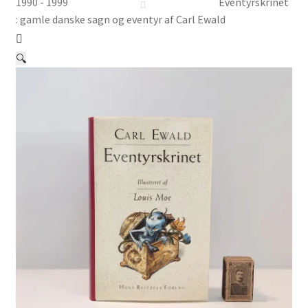
Børnebøger
1990 - 1999
Eventyrskrinet
: gamle danske sagn og eventyr af Carl Ewald
Ting
🔍
Jul og temaer
Om os