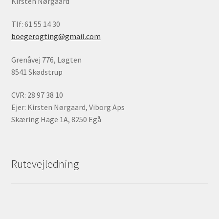
Kirsten Nørgaard
Tlf: 61 55 14 30
boegerogting@gmail.com
Grenåvej 776, Løgten
8541 Skødstrup
CVR: 28 97 38 10
Ejer: Kirsten Nørgaard, Viborg Aps
Skæring Hage 1A, 8250 Egå
Rutevejledning