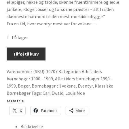
ellepiger, hekse og trolde, skønne fruentimmere og ædle
junkere, kloge tosser og forsorne præster – alt fra den
skønneste harmoni til den mest morbide uhygge.”
Fra en tid, hvor eventyr mest var for voksne …
På lager
Eventyrskrinet
Tilføj til kurv
:
gamle
Varenummer (SKU):
10707
Kategorier:
Alle tiders
danske
børnebøger 1900 - 1909
,
Alle tiders børnebøger 1990 -
sagn
1999
,
Bøger
,
Børnebøger til voksne
,
Eventyr
,
Klassiske
og
Børnebøger
Tags:
Carl Ewald
,
Louis Moe
eventyr
af
Share this:
Carl
X
Facebook
More
Ewald
antal
Beskrivelse