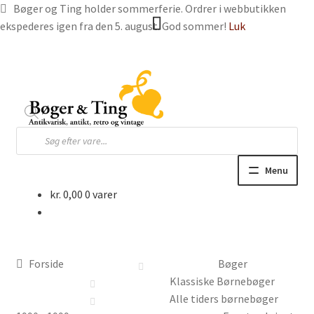
Bøger og Ting holder sommerferie. Ordrer i webbutikken
ekspederes igen fra den 5. august. God sommer!
Luk
Spring
Spring
til
til
navigation
indhold
Products
search
Menu
kr.
0,00
0 varer
Hjem
Webbutik
Forside
Bøger
Bøger og blade
Klassiske Børnebøger
Alle tiders børnebøger