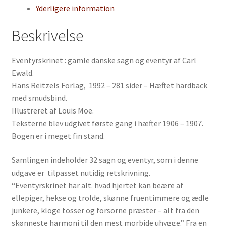
Yderligere information
Beskrivelse
Eventyrskrinet : gamle danske sagn og eventyr af Carl
Ewald.
Hans Reitzels Forlag, 1992 – 281 sider – Hæftet hardback
med smudsbind.
Illustreret af Louis Moe.
Teksterne blev udgivet første gang i hæfter 1906 – 1907.
Bogen er i meget fin stand.
Samlingen indeholder 32 sagn og eventyr, som i denne
udgave er tilpasset nutidig retskrivning.
“Eventyrskrinet har alt. hvad hjertet kan beære af
ellepiger, hekse og trolde, skønne fruentimmere og ædle
junkere, kloge tosser og forsorne præster – alt fra den
skønneste harmoni til den mest morbide uhygge.” Fra en