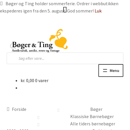
Bøger og Ting holder sommerferie. Ordrer i webbutikken
ekspederes igen fra den 5. august. God sommer!
Luk
Spring
Spring
til
til
navigation
indhold
Products
search
Menu
kr.
0,00
0 varer
Hjem
Webbutik
Forside
Bøger
Bøger og blade
Klassiske Børnebøger
Alle tiders børnebøger