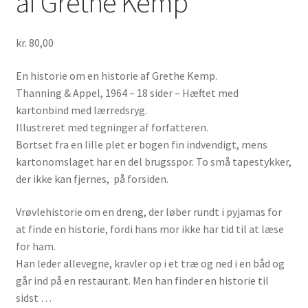
af Grethe Kemp
kr.
80,00
En historie om en historie af Grethe Kemp.
Thanning & Appel, 1964 – 18 sider – Hæftet med
kartonbind med lærredsryg.
Illustreret med tegninger af forfatteren.
Bortset fra en lille plet er bogen fin indvendigt, mens
kartonomslaget har en del brugsspor. To små tapestykker,
der ikke kan fjernes, på forsiden.
Vrøvlehistorie om en dreng, der løber rundt i pyjamas for
at finde en historie, fordi hans mor ikke har tid til at læse
for ham.
Han leder allevegne, kravler op i et træ og ned i en båd og
går ind på en restaurant. Men han finder en historie til
sidst …