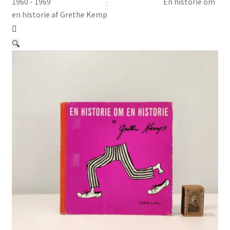
Børnebøger
1960 - 1969
En historie om
en historie af Grethe Kemp
Ting
🔍
Jul og temaer
Om os