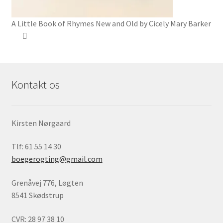
A Little Book of Rhymes New and Old by Cicely Mary Barker
Kontakt os
Kirsten Nørgaard
Tlf: 61 55 14 30
boegerogting@gmail.com
Grenåvej 776, Løgten
8541 Skødstrup
CVR: 28 97 38 10