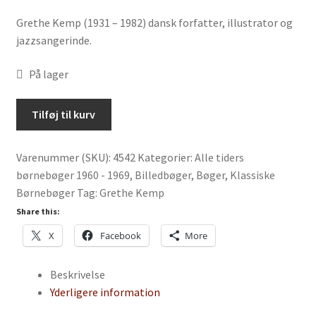
Grethe Kemp (1931 – 1982) dansk forfatter, illustrator og
jazzsangerinde.
På lager
En
Tilføj til kurv
historie
om
Varenummer (SKU):
4542
Kategorier:
Alle tiders
en
børnebøger 1960 - 1969
,
Billedbøger
,
Bøger
,
Klassiske
historie
Børnebøger
Tag:
Grethe Kemp
af
Grethe
Share this:
Kemp
X
Facebook
More
antal
Beskrivelse
Yderligere information