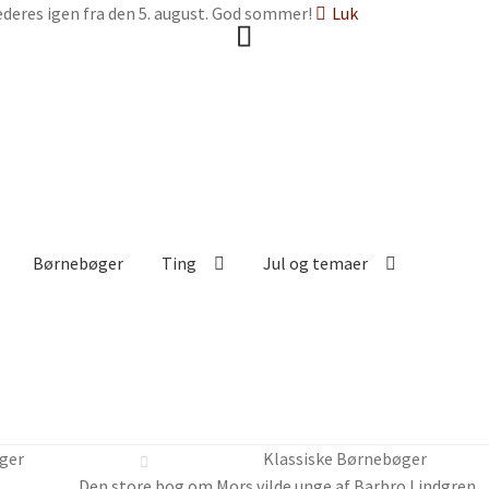
deres igen fra den 5. august. God sommer!
Luk
Børnebøger
Ting
Jul og temaer
ger
Klassiske Børnebøger
Den store bog om Mors vilde unge af Barbro Lindgren