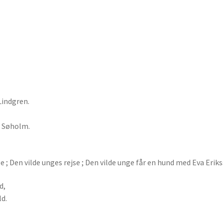
Lindgren.
l Søholm.
e ; Den vilde unges rejse ; Den vilde unge får en hund med Eva Erik
d,
ld.