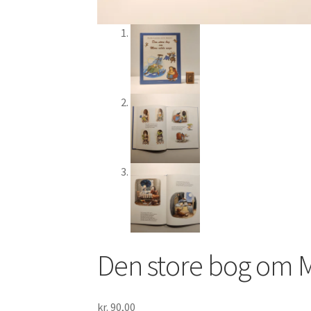
Den store bog om M
kr.
90,00