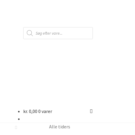
Products
search
kr.
0,00
0 varer
Alle tiders