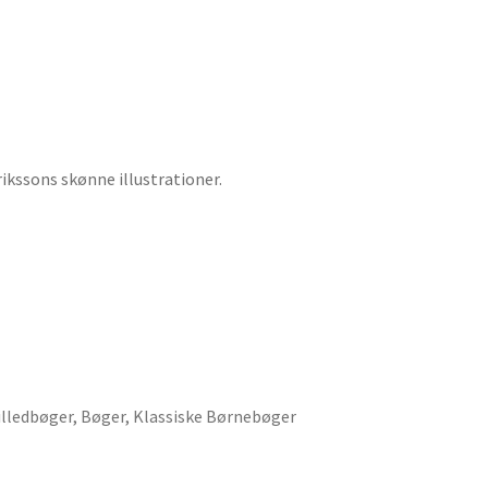
rikssons skønne illustrationer.
illedbøger
,
Bøger
,
Klassiske Børnebøger