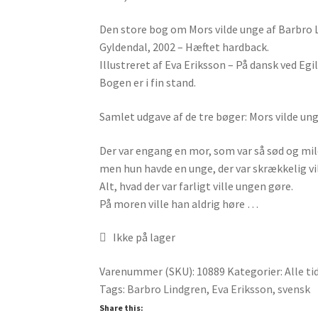
Den store bog om Mors vilde unge af Barbro 
Gyldendal, 2002 – Hæftet hardback.
Illustreret af Eva Eriksson – På dansk ved Egi
Bogen er i fin stand.
Samlet udgave af de tre bøger: Mors vilde ung
Der var engang en mor, som var så sød og mil
men hun havde en unge, der var skrækkelig vi
Alt, hvad der var farligt ville ungen gøre.
På moren ville han aldrig høre …
Ikke på lager
Varenummer (SKU):
10889
Kategorier:
Alle t
Tags:
Barbro Lindgren
,
Eva Eriksson
,
svensk
Share this: