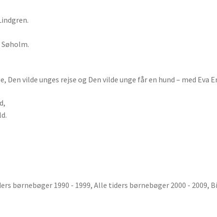
Lindgren.
l Søholm.
e, Den vilde unges rejse og Den vilde unge får en hund – med Eva E
d,
ld.
iders børnebøger 1990 - 1999
,
Alle tiders børnebøger 2000 - 2009
,
B