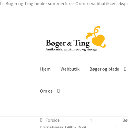
Bøger og Ting holder sommerferie. Ordrer i webbutikken ekspe
Spring
Spring
til
til
navigation
indhold
Hjem
Webbutik
Bøger og blade
Om os
Forside
Bø
børnebøger 1990 - 1999