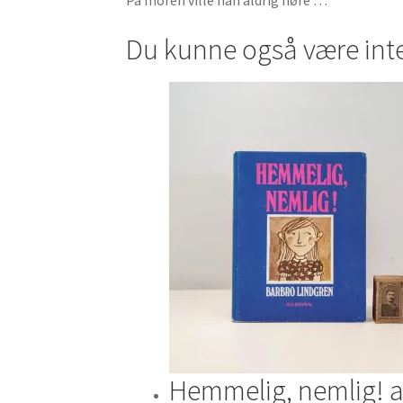
På moren ville han aldrig høre …
Du kunne også være int
Hemmelig, nemlig! a