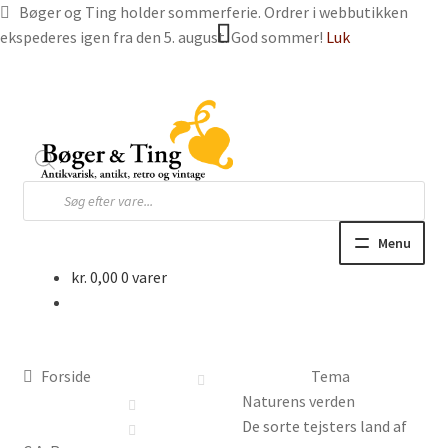
Bøger og Ting holder sommerferie. Ordrer i webbutikken
ekspederes igen fra den 5. august. God sommer!
Luk
Spring
Spring
til
til
navigation
indhold
Products
search
Menu
kr.
0,00
0 varer
Hjem
Webbutik
Forside
Tema
Bøger og blade
Naturens verden
De sorte tejsters land af