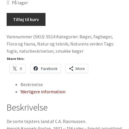
På lager
De
Tilføj til kurv
sorte
tejsters
Varenummer (SKU):
5514
Kategorier:
Bøger
,
Fagbøger
,
land
Flora og fauna
,
Natur og teknik
,
Naturens verden
Tags:
af
fugle
,
naturbeskrivelser
,
smukke bøger
C.A.
Rasmussen
Share this:
antal
X
Facebook
More
Beskrivelse
Yderligere information
Beskrivelse
De sorte tejsters land af C.A. Rasmussen.
Henrik Koppels Forlag, 1932 – 156 sider – Smukt privatbind