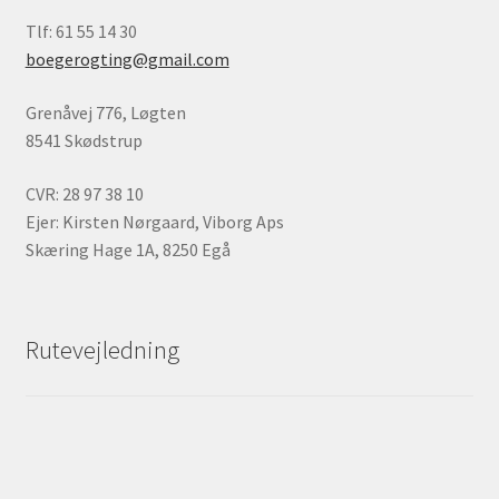
Tlf: 61 55 14 30
boegerogting@gmail.com
Grenåvej 776, Løgten
8541 Skødstrup
CVR: 28 97 38 10
Ejer: Kirsten Nørgaard, Viborg Aps
Skæring Hage 1A, 8250 Egå
Rutevejledning