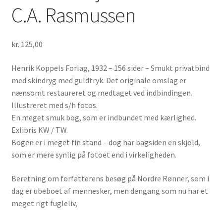
C.A. Rasmussen
kr.
125,00
Henrik Koppels Forlag, 1932 – 156 sider – Smukt privatbind
med skindryg med guldtryk. Det originale omslag er
nænsomt restaureret og medtaget ved indbindingen.
Illustreret med s/h fotos.
En meget smuk bog, som er indbundet med kærlighed.
Exlibris KW / TW.
Bogen er i meget fin stand – dog har bagsiden en skjold,
som er mere synlig på fotoet end i virkeligheden.
Beretning om forfatterens besøg på Nordre Rønner, som i
dag er ubeboet af mennesker, men dengang som nu har et
meget rigt fugleliv,