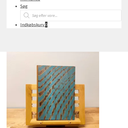
Søg
Products
search
Indkøbskurv
0