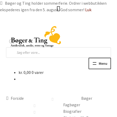
Bøger og Ting holder sommerferie. Ordrer i webbutikken
ekspederes igen fra den 5. august. God sommer!
Luk
Spring
Spring
til
til
navigation
indhold
Products
search
Menu
kr.
0,00
0 varer
Hjem
Webbutik
Forside
Bøger
Bøger og blade
Fagbøger
Biografier