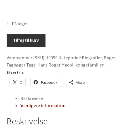
På lager
Christian
Tilføj til kurv
IX
:
Varenummer (SKU):
10399
Kategorier:
Biografier
,
Bøger
,
Europas
Fagbøger
Tags:
Hans Roger Madol
,
kongefamilien
svigerfader
af
Share this:
Hans
X
Facebook
More
Roger
Madol
Beskrivelse
antal
Yderligere information
Beskrivelse