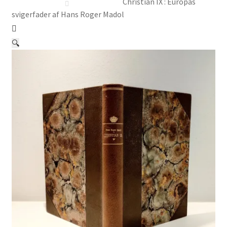
Børnebøger
Christian IX : Europas
svigerfader af Hans Roger Madol
Ting
🔍
Jul og temaer
Om os