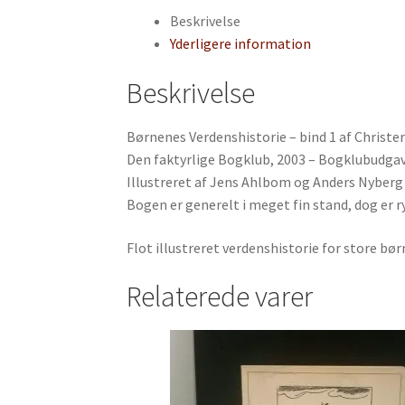
antal
Beskrivelse
Yderligere information
Beskrivelse
Børnenes Verdenshistorie – bind 1 af Christ
Den faktyrlige Bogklub, 2003 – Bogklubudgave
Illustreret af Jens Ahlbom og Anders Nyberg –
Bogen er generelt i meget fin stand, dog er ry
Flot illustreret verdenshistorie for store bør
Relaterede varer