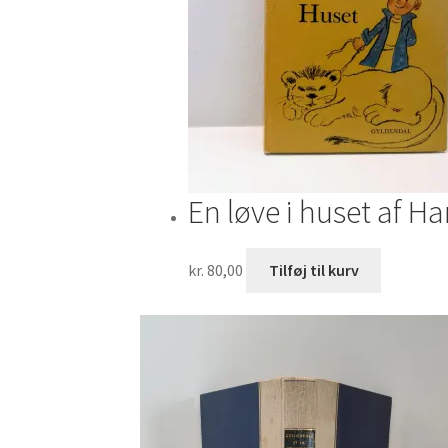
En løve i huset af H
kr.
80,00
Tilføj til kurv