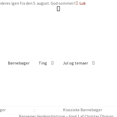
deres igen fra den 5. august. God sommer!
Luk
Børnebøger
Ting
Jul og temaer
ger
Klassiske Børnebøger
Børnenes Verdenshistorie – bind 1 af Christer Öhman