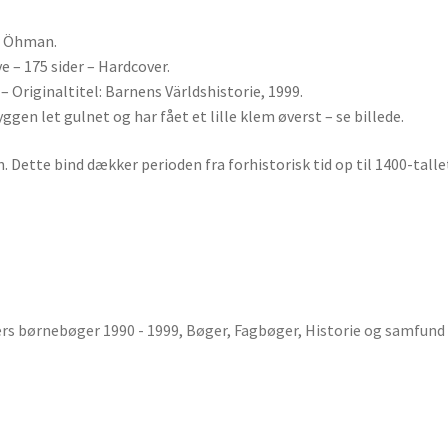
er Öhman.
 – 175 sider – Hardcover.
 Originaltitel: Barnens Världshistorie, 1999.
ggen let gulnet og har fået et lille klem øverst – se billede.
n. Dette bind dækker perioden fra forhistorisk tid op til 1400-talle
ders børnebøger 1990 - 1999
,
Bøger
,
Fagbøger
,
Historie og samfund