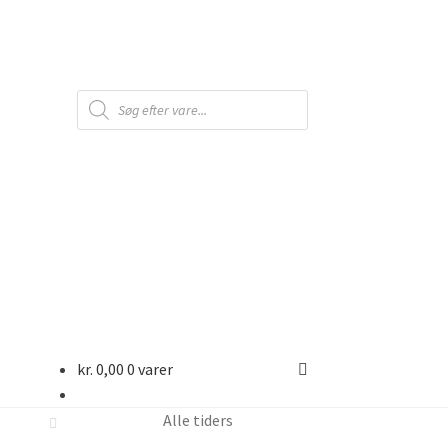
Products
search
kr.
0,00
0 varer
Alle tiders