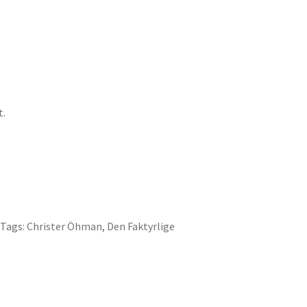
t.
Tags:
Christer Öhman
,
Den Faktyrlige