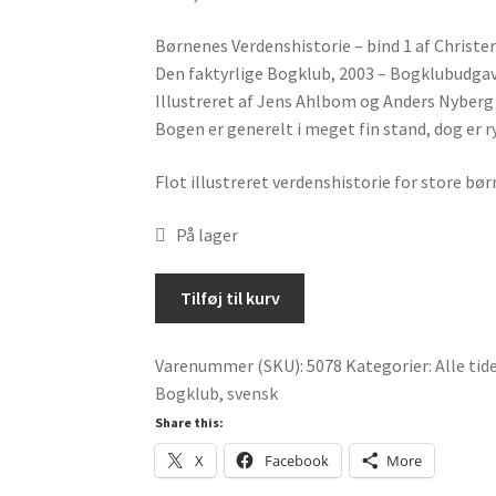
Børnenes Verdenshistorie – bind 1 af Christ
Den faktyrlige Bogklub, 2003 – Bogklubudgave
Illustreret af Jens Ahlbom og Anders Nyberg –
Bogen er generelt i meget fin stand, dog er ry
Flot illustreret verdenshistorie for store bør
På lager
Børnenes
Tilføj til kurv
Verdenshistorie
-
Varenummer (SKU):
5078
Kategorier:
Alle ti
bind
Bogklub
,
svensk
1
af
Share this:
Christer
X
Facebook
More
Öhman