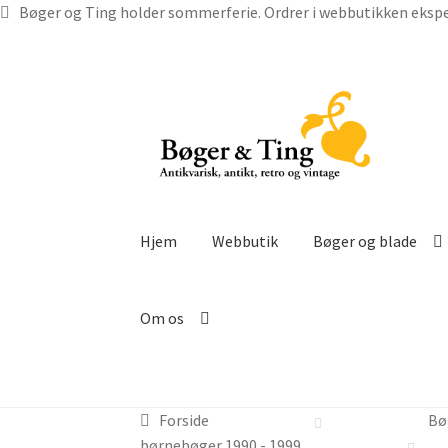
Bøger og Ting holder sommerferie. Ordrer i webbutikken ekspe
Spring
Spring
til
til
navigation
indhold
Hjem
Webbutik
Bøger og blade
Om os
Forside
Bø
børnebøger 1990 - 1999