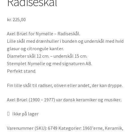
Radiseskål
kr.
225,00
Axel Brüel for Nymølle – Radiseskål.
Lille skål med drænhuller i bunden og underskål med hvid
glasur og citrongule kanter.
Diameter skål 12 cm. – underskål 15 cm.
Stemplet Nymølle og med signaturen AB.
Perfekt stand.
Fin lille skål til radiser, oliven eller andet, der kan dryppe.
Axel Brüel (1900 – 1977) var dansk keramiker og musiker..
Ikke på lager
Varenummer (SKU):
6749
Kategorier:
1960'erne
,
Keramik
,