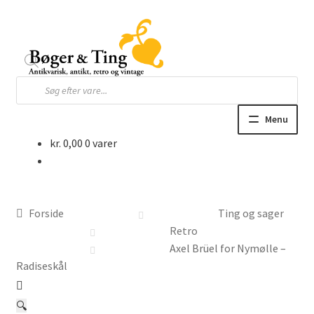
Spring
Spring
til
til
navigation
indhold
Products
search
Menu
kr.
0,00
0 varer
Hjem
Webbutik
Forside
Ting og sager
Bøger og blade
Retro
Axel Brüel for Nymølle –
Børnebøger
Radiseskål
Ting
🔍