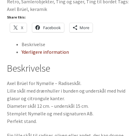
Retro
,
Samlerobjekter
,
Ting og sager
,
Ting til bordet
Tags:
Axel Brüel
,
keramik
Share this:
X
Facebook
More
Beskrivelse
Yderligere information
Beskrivelse
Axel Brüel for Nymølle – Radiseskål.
Lille skål med drænhuller i bunden og underskål med hvid
glasur og citrongule kanter.
Diameter skål 12 cm. – underskål 15 cm.
Stemplet Nymølle og med signaturen AB.
Perfekt stand.
Fin lille skål til radiser, oliven eller andet, der kan dryppe.