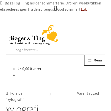
Bøger og Ting holder sommerferie. Ordrer i webbutikken
ekspederes igen fra den 5. august. God sommer!
Luk
Spring
Spring
til
til
navigation
indhold
Products
search
Menu
kr.
0,00
0 varer
Hjem
Webbutik
Forside
Varer tagged
Bøger og blade
“xylografi”
xylografi