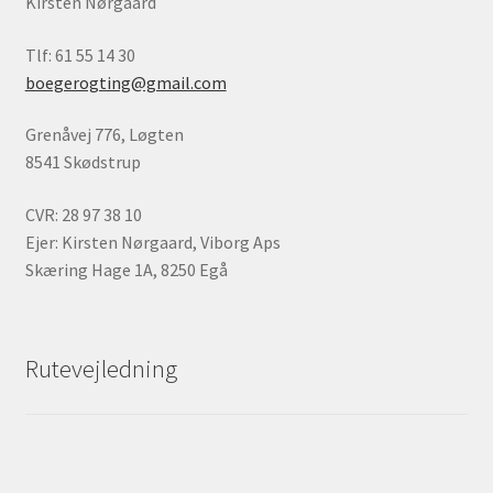
Kirsten Nørgaard
Tlf: 61 55 14 30
boegerogting@gmail.com
Grenåvej 776, Løgten
8541 Skødstrup
CVR: 28 97 38 10
Ejer: Kirsten Nørgaard, Viborg Aps
Skæring Hage 1A, 8250 Egå
Rutevejledning