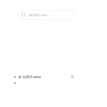
Products
search
kr.
0,00
0 varer