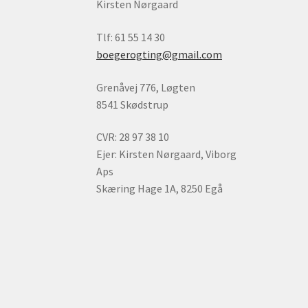
Kirsten Nørgaard
Tlf: 61 55 14 30
boegerogting@gmail.com
Grenåvej 776, Løgten
8541 Skødstrup
CVR: 28 97 38 10
Ejer: Kirsten Nørgaard, Viborg
Aps
Skæring Hage 1A, 8250 Egå