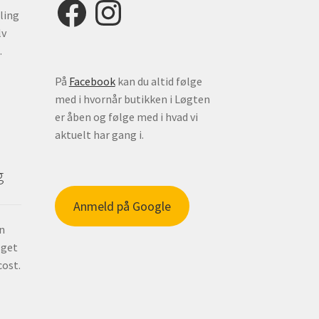
Facebook
Instagram
ling
lv
.
På
Facebook
kan du altid følge
med i hvornår butikken i Løgten
er åben og følge med i hvad vi
aktuelt har gang i.
g
Anmeld på Google
in
 get
cost.