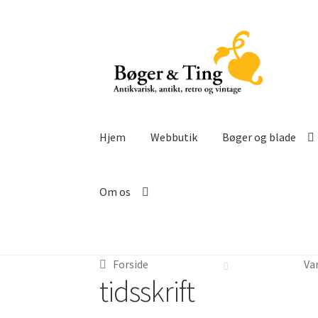
Spring
Spring
til
til
navigation
indhold
Hjem
Webbutik
Bøger og blade
Om os
Forside
Var
tidsskrift