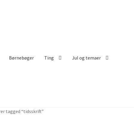
Børnebøger
Ting
Jul og temaer
er tagged “tidsskrift”