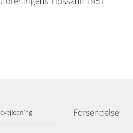
dforeningens Tidsskrift 1951
Forsendelse
evejledning