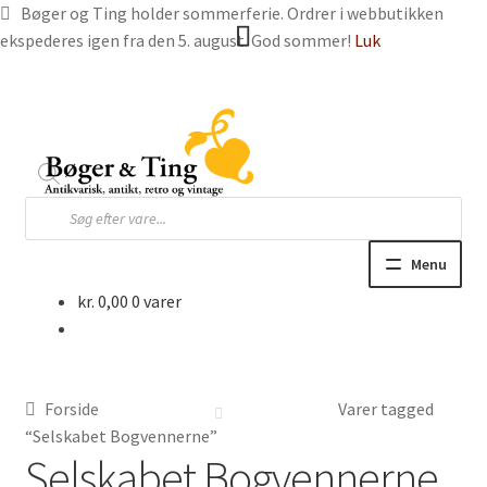
Bøger og Ting holder sommerferie. Ordrer i webbutikken
ekspederes igen fra den 5. august. God sommer!
Luk
Spring
Spring
til
til
navigation
indhold
Products
search
Menu
kr.
0,00
0 varer
Hjem
Webbutik
Forside
Varer tagged
Bøger og blade
“Selskabet Bogvennerne”
Selskabet Bogvennerne