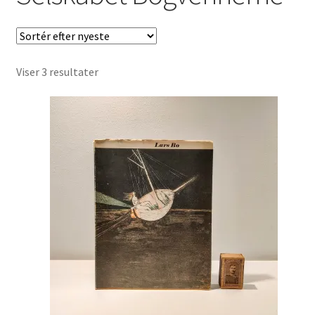
Børnebøger
Ting
Sorteret
Viser 3 resultater
Jul og temaer
efter
seneste
Om os