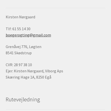
Kirsten Nørgaard
Tlf: 61 55 14 30
boegerogting@gmail.com
Grenåvej 776, Løgten
8541 Skødstrup
CVR: 28 97 38 10
Ejer: Kirsten Nørgaard, Viborg Aps
Skæring Hage 1A, 8250 Egå
Rutevejledning