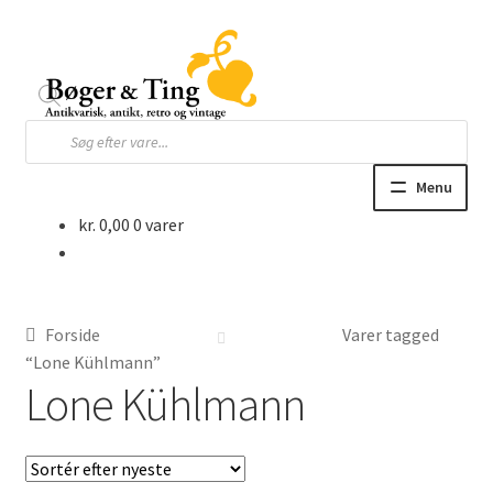
Spring
Spring
til
til
navigation
indhold
Products
search
Menu
kr.
0,00
0 varer
Hjem
Webbutik
Forside
Varer tagged
Bøger og blade
“Lone Kühlmann”
Lone Kühlmann
Børnebøger
Ting