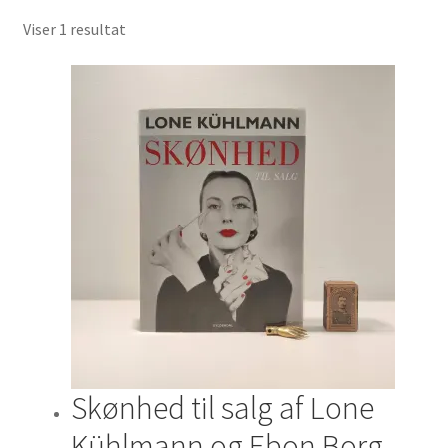
Viser 1 resultat
Jul og temaer
Om os
Skønhed til salg af Lone
Kühlmann og Ebon Borg