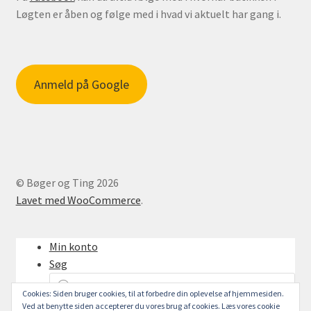
Løgten er åben og følge med i hvad vi aktuelt har gang i.
Anmeld på Google
© Bøger og Ting 2026
Lavet med WooCommerce
.
Min konto
Søg
Products
search
Cookies: Siden bruger cookies, til at forbedre din oplevelse af hjemmesiden.
Ved at benytte siden accepterer du vores brug af cookies. Læs vores cookie
Indkøbskurv
0