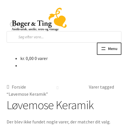
Spring
Spring
til
til
navigation
indhold
Products
search
Menu
kr.
0,00
0 varer
Hjem
Webbutik
Forside
Varer tagged
Bøger og blade
“Løvemose Keramik”
Løvemose Keramik
Børnebøger
Der blev ikke fundet nogle varer, der matcher dit valg.
Ting