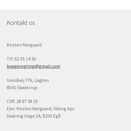
Jul og temaer
Kontakt os
Om os
Kirsten Nørgaard
Tlf: 61 55 14 30
boegerogting@gmail.com
Grenåvej 776, Løgten
8541 Skødstrup
CVR: 28 97 38 10
Ejer: Kirsten Nørgaard, Viborg Aps
Skæring Hage 1A, 8250 Egå