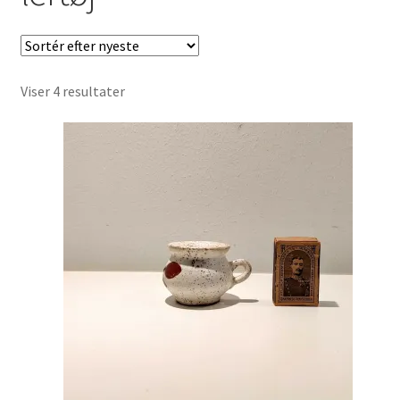
Børnebøger
Ting
Sorteret
Viser 4 resultater
Jul og temaer
efter
seneste
Om os