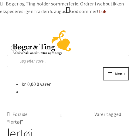
Bøger og Ting holder sommerferie. Ordrer i webbutikken
ekspederes igen fra den 5. august. God sommer!
Luk
Spring
Spring
til
til
navigation
indhold
Products
search
Menu
kr.
0,00
0 varer
Hjem
Webbutik
Forside
Varer tagged
Bøger og blade
“lertøj”
lertøj