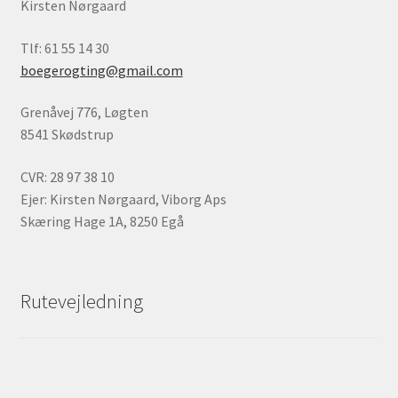
Kirsten Nørgaard
Tlf: 61 55 14 30
boegerogting@gmail.com
Grenåvej 776, Løgten
8541 Skødstrup
CVR: 28 97 38 10
Ejer: Kirsten Nørgaard, Viborg Aps
Skæring Hage 1A, 8250 Egå
Rutevejledning