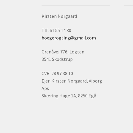
Kirsten Nørgaard
Tlf: 61 55 14 30
boegerogting@gmail.com
Grenåvej 776, Løgten
8541 Skødstrup
CVR: 28 97 38 10
Ejer: Kirsten Nørgaard, Viborg
Aps
Skæring Hage 1A, 8250 Egå