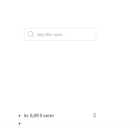
Products
search
kr.
0,00
0 varer