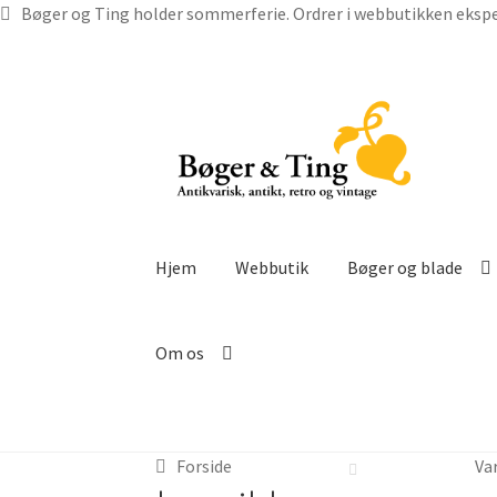
Bøger og Ting holder sommerferie. Ordrer i webbutikken ekspe
Spring
Spring
til
til
navigation
indhold
Hjem
Webbutik
Bøger og blade
Om os
Forside
Va