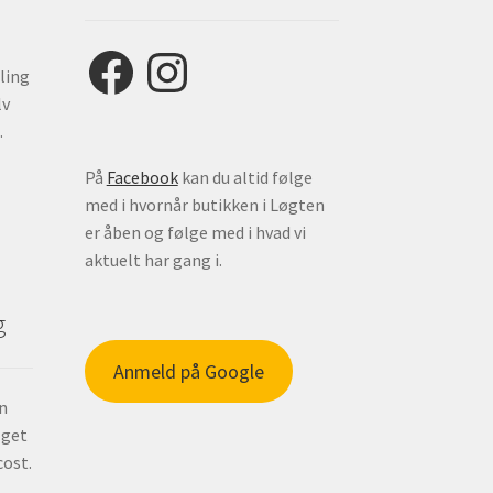
Facebook
Instagram
ling
lv
.
På
Facebook
kan du altid følge
med i hvornår butikken i Løgten
er åben og følge med i hvad vi
aktuelt har gang i.
g
Anmeld på Google
in
 get
cost.