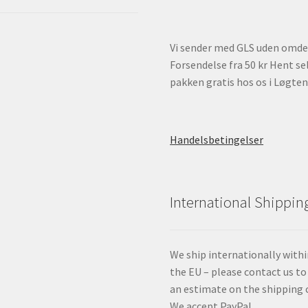
Vi sender med GLS uden omde
Forsendelse fra 50 kr Hent se
pakken gratis hos os i Løgten
Handelsbetingelser
International Shippin
We ship internationally with
the EU – please contact us to
an estimate on the shipping 
We accept PayPal.