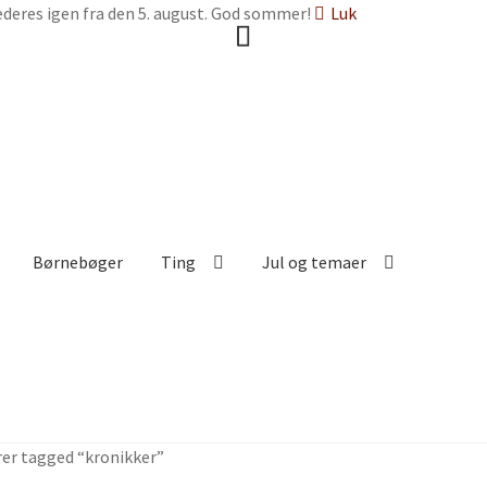
deres igen fra den 5. august. God sommer!
Luk
Børnebøger
Ting
Jul og temaer
rer tagged “kronikker”