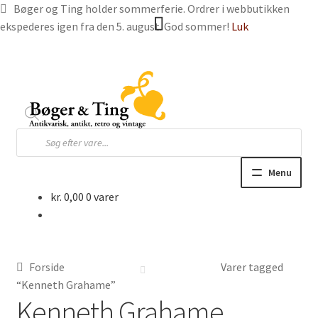
Bøger og Ting holder sommerferie. Ordrer i webbutikken
ekspederes igen fra den 5. august. God sommer!
Luk
Spring
Spring
til
til
navigation
indhold
Products
search
Menu
kr.
0,00
0 varer
Hjem
Webbutik
Forside
Varer tagged
Bøger og blade
“Kenneth Grahame”
Kenneth Grahame