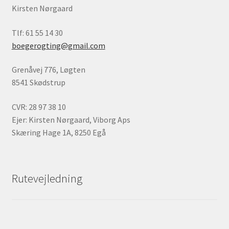
Kirsten Nørgaard
Tlf: 61 55 14 30
boegerogting@gmail.com
Grenåvej 776, Løgten
8541 Skødstrup
CVR: 28 97 38 10
Ejer: Kirsten Nørgaard, Viborg Aps
Skæring Hage 1A, 8250 Egå
Rutevejledning