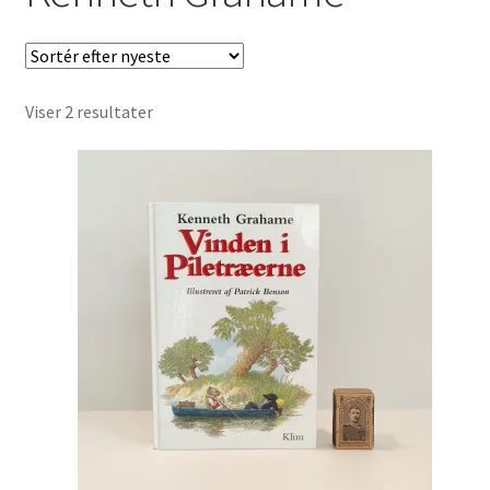
Børnebøger
Ting
Sorteret
Viser 2 resultater
Jul og temaer
efter
seneste
Om os