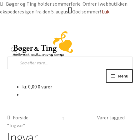
Bøger og Ting holder sommerferie. Ordrer i webbutikken
ekspederes igen fra den 5. august. God sommer!
Luk
Spring
Spring
til
til
navigation
indhold
Products
search
Menu
kr.
0,00
0 varer
Hjem
Webbutik
Forside
Varer tagged
Bøger og blade
“Ingvar”
Ingvar