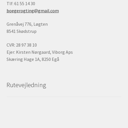
Tlf: 61 55 14 30
boegerogting@gmail.com
Grenåvej 776, Løgten
8541 Skødstrup
CVR: 28 97 38 10
Ejer: Kirsten Nørgaard, Viborg Aps
Skæring Hage 1A, 8250 Egå
Rutevejledning